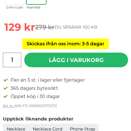
Grön Guld
Marinblå
rea pris
129 kr
279 kr
DU SPARAR 150 KR
tidigare pris
Skickas ifrån oss inom: 3-5 dagar
antal
LÄGG I VARUKORG
Fler än 5 st. i lager eller fjärrlager
365 dagars bytesrätt
Öppet köp i 30 dagar
Art nr:
A00-FD-5906302372072
Upptäck liknande produkter
Necklace
Necklace Cord
Phone Strap