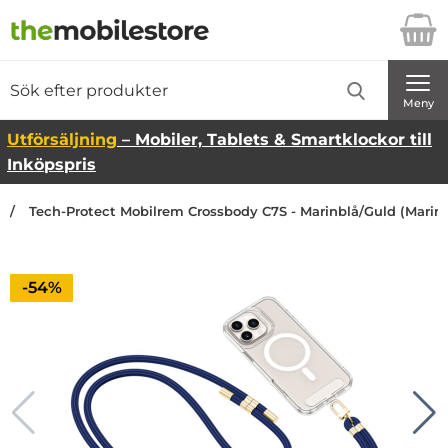
Startsidan för Danira Telecom AB
Sök
Sök på Danira Telecom AB
Genomför
Meny
Utförsäljning
– Mobiler, Tablets & Smartklockor till
Inköpspris
Tech-Protect Mobilrem Crossbody C7S - Marinblå/Guld (Marinb
Priset är nedsatt med
-54%