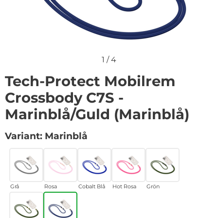
1
/
4
Tech-Protect Mobilrem
Crossbody C7S -
Marinblå/Guld (Marinblå)
Handla denna produkt Tech-Protect Mobilrem Crossbo
Variant:
Marinblå
Grå
Rosa
Cobalt Blå
Hot Rosa
Grön