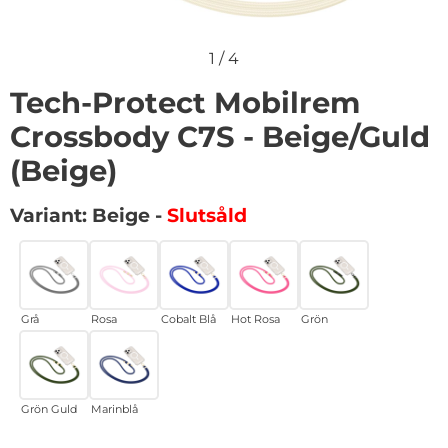
1
/
4
Tech-Protect Mobilrem
Crossbody C7S - Beige/Guld
(Beige)
Handla denna produkt Tech-Protect Mobilrem Crossbo
Variant:
Beige -
Slutsåld
Grå
Rosa
Cobalt Blå
Hot Rosa
Grön
Grön Guld
Marinblå