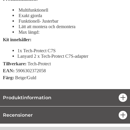
Multifunktionell
Exakt gjorda
Funktionell- Justerbar
Lätt att montera och demontera
Max längd:
Kit innehåller:
1x Tech-Protect C7S
Lanyard 2 x Tech-Protect C7S-adapter
Tillverkare:
Tech-Protect
EAN:
5906302372058
Färg:
Beige/Guld
Produktinformation
öpp
Recensioner
öpp