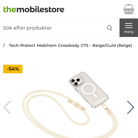
Startsidan för Danira Telecom AB
Sök
Sök på Danira Telecom AB
Genomför
Meny
Tech-Protect Mobilrem Crossbody C7S - Beige/Guld (Beige)
Priset är nedsatt med
-54%