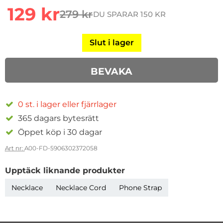
rea pris
129 kr
279 kr
DU SPARAR 150 KR
tidigare pris
Slut i lager
BEVAKA
0 st. i lager eller fjärrlager
365 dagars bytesrätt
Öppet köp i 30 dagar
Art nr:
A00-FD-5906302372058
Upptäck liknande produkter
Necklace
Necklace Cord
Phone Strap