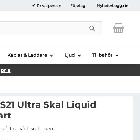
Privatperson
Företag
Nyheter
Logga in
Genomför sökni
Kablar & Laddare
Ljud
Tillbehör
spris
S21 Ultra Skal Liquid
art
tgått ur vårt sortiment