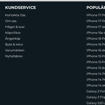
Sidfot Blandad info och länkar
KUNDSERVICE
POPULÄ
Kontakta Oss
iPhone 17 P
Om oss
iPhone 17 Pr
Frågor & svar
iPhone 17 sk
Köpvillkor
iPhone 16e 
Ångerköp
iPhone 16 P
Byte & retur
iPhone 16 Pr
Varumärken
iPhone 16 sk
Nyhetsbrev
iPhone 15 P
iPhone 15 Pr
iPhone 15 sk
iPhone 14 P
iPhone 14 Pr
iPhone 14 s
Galaxy Z Fol
Galaxy Z Fli
Galaxy S25 U