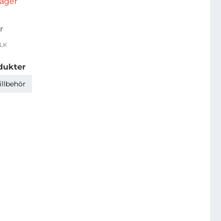
rlager
r
LK
dukter
illbehör