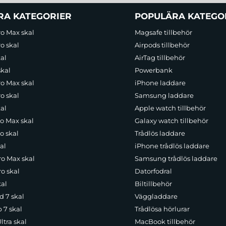
RA KATEGORIER
POPULÄRA KATEGO
ro Max skal
Magsafe tillbehör
o skal
Airpods tillbehör
al
AirTag tillbehör
skal
Powerbank
ro Max skal
iPhone laddare
o skal
Samsung laddare
al
Apple watch tillbehör
ro Max skal
Galaxy watch tillbehör
o skal
Trådlös laddare
al
iPhone trådlös laddare
ro Max skal
Samsung trådlös laddare
o skal
Datorfodral
kal
Biltillbehör
d 7 skal
Väggladdare
p 7 skal
Trådlösa hörlurar
ltra skal
MacBook tillbehör