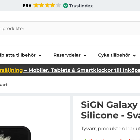
BRA
nira Telecom AB
fplatta tillbehör
Reservdelar
Cykeltillbehör
rsäljning
– Mobiler, Tablets & Smartklockor till Inköp
vart
SiGN Galaxy 
Silicone - Sv
Tyvärr, produkten har u