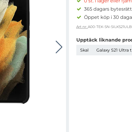
0 st. i lager eller fjär
365 dagars bytesrätt
Öppet köp i 30 daga
Art nr:
A00-TEK-SN-SILKS21ULB
Upptäck liknande pro
Skal
Galaxy S21 Ultra t