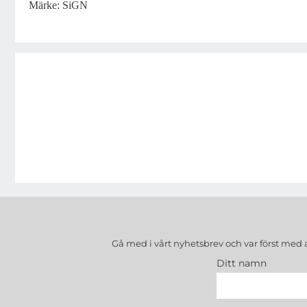
Märke: SiGN
Gå med i vårt nyhetsbrev och var först med 
Ditt namn