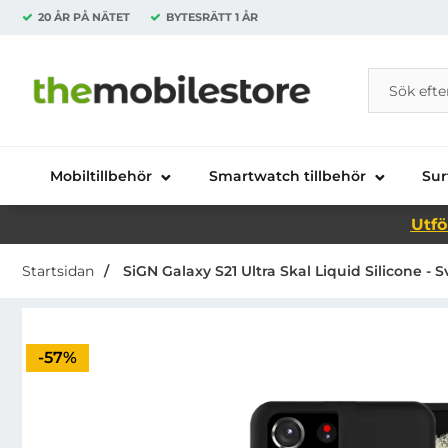
20 ÅR PÅ NÄTET
BYTESRÄTT
1 ÅR
Sök
Sök på Da
Startsidan för Danira Telecom AB
Mobiltillbehör
Smartwatch tillbehör
Sur
Utfö
Startsidan
SiGN Galaxy S21 Ultra Skal Liquid Silicone - S
Priset är nedsatt med
-57%