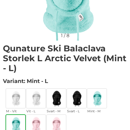
1
/
8
Qunature Ski Balaclava
Storlek L Arctic Velvet (Mint
- L)
Handla denna produkt Qunature Ski Balaclava Storlek L
Variant:
Mint - L
M - Vit
Vit - L
Svart - M
Svart - L
Mint - M