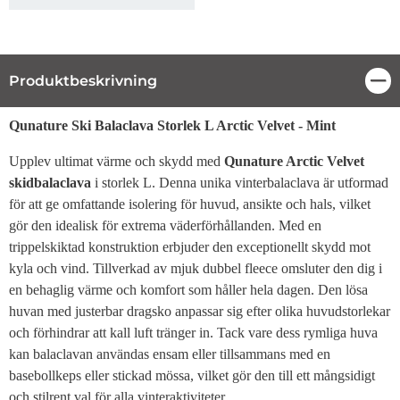
Produktbeskrivning
Stä
Produktbeskrivning
Qunature Ski Balaclava Storlek L Arctic Velvet - Mint
Upplev ultimat värme och skydd med
Qunature Arctic Velvet
skidbalaclava
i storlek L. Denna unika vinterbalaclava är utformad
för att ge omfattande isolering för huvud, ansikte och hals, vilket
gör den idealisk för extrema väderförhållanden. Med en
trippelskiktad konstruktion erbjuder den exceptionellt skydd mot
kyla och vind. Tillverkad av mjuk dubbel fleece omsluter den dig i
en behaglig värme och komfort som håller hela dagen. Den lösa
huvan med justerbar dragsko anpassar sig efter olika huvudstorlekar
och förhindrar att kall luft tränger in. Tack vare dess rymliga huva
kan balaclavan användas ensam eller tillsammans med en
basebollkeps eller stickad mössa, vilket gör den till ett mångsidigt
och stilrent val för alla vinteraktiviteter.