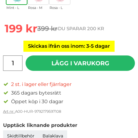
Mint - L
Rosa - M
Rosa - L
rea pris
199 kr
399 kr
DU SPARAR 200 KR
tidigare pris
Skickas ifrån oss inom: 3-5 dagar
antal
LÄGG I VARUKORG
2 st. i lager eller fjärrlager
365 dagars bytesrätt
Öppet köp i 30 dagar
Art nr:
A00-HUR-9792179597108
Upptäck liknande produkter
Skidtillbehör
Balaklava