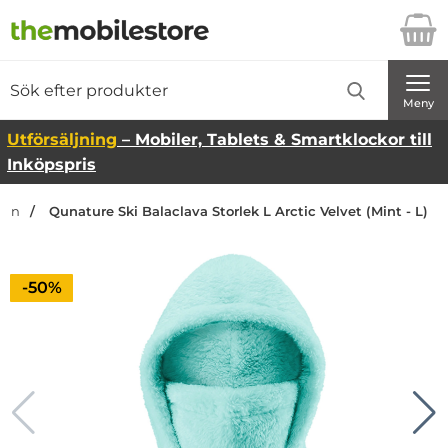
Startsidan för Danira Telecom AB
Sök
Sök på Danira Telecom AB
Genomför
Meny
Utförsäljning
– Mobiler, Tablets & Smartklockor till
Inköpspris
dan
Qunature Ski Balaclava Storlek L Arctic Velvet (Mint - L)
Priset är nedsatt med
-50%