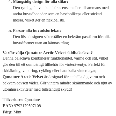
Mångsidig design för alla stilar:
Den rymliga huvan kan bäras ensam eller tillsammans med
andra huvudbonader som en basebollkeps eller stickad
mössa, vilket ger en flexibel stil.
Passar alla huvudstorlekar:
Den lösa designen säkerställer en bekväm passform för olika
huvudformer utan att kännas trång.
Varför välja Qunature Arctic Velvet skidbalaclava?
Denna balaclava kombinerar funktionalitet, värme och stil, vilket
gör den till ett oumbärligt tillbehör för vinteräventyr. Perfekt för
skidåkning, vandring, cykling eller bara kalla vinterdagar,
Qunature Arctic Velvet
är designad för att hålla dig varm och
bekväm oavsett väder. Gör vintern mindre skrämmande och njut av
utomhusaktiviteter med fullständigt skydd!
Tillverkare:
Qunature
EAN:
9792179597108
Färg:
Mint