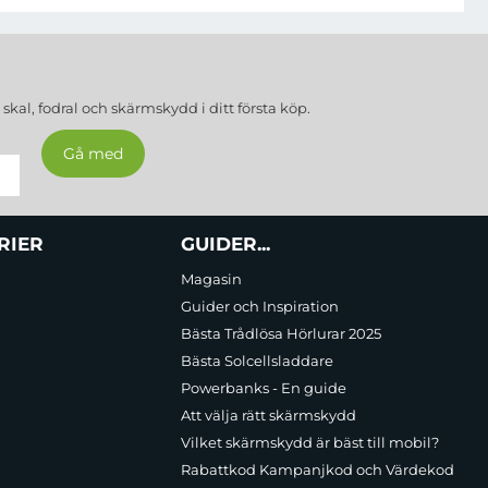
a
skal, fodral och skärmskydd
i ditt första köp.
RIER
GUIDER...
Magasin
Guider och Inspiration
Bästa Trådlösa Hörlurar 2025
Bästa Solcellsladdare
Powerbanks - En guide
Att välja rätt skärmskydd
Vilket skärmskydd är bäst till mobil?
Rabattkod Kampanjkod och Värdekod