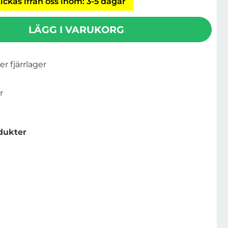
ickas ifrån oss inom: 3-5 dagar
LÄGG I VARUKORG
ler fjärrlager
r
dukter