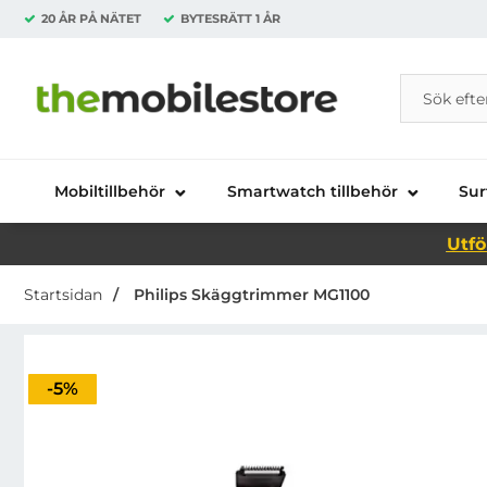
20 ÅR PÅ NÄTET
BYTESRÄTT
1 ÅR
Sök
Sök på Da
Startsidan för Danira Telecom AB
Mobiltillbehör
Smartwatch tillbehör
Sur
Utfö
Startsidan
Philips Skäggtrimmer MG1100
Priset är nedsatt med
-5%