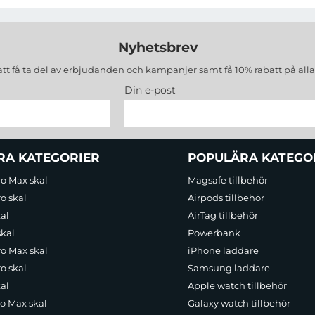
Nyhetsbrev
att få ta del av erbjudanden och kampanjer samt få 10% rabatt på all
Din e-post
RA KATEGORIER
POPULÄRA KATEGO
ro Max skal
Magsafe tillbehör
o skal
Airpods tillbehör
al
AirTag tillbehör
skal
Powerbank
ro Max skal
iPhone laddare
o skal
Samsung laddare
al
Apple watch tillbehör
ro Max skal
Galaxy watch tillbehör