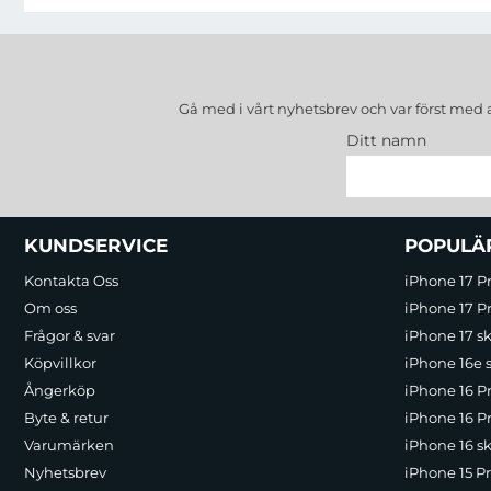
Gå med i vårt nyhetsbrev och var först med 
Ditt namn
Sidfot Blandad info och länkar
KUNDSERVICE
POPULÄ
Kontakta Oss
iPhone 17 P
Om oss
iPhone 17 Pr
Frågor & svar
iPhone 17 sk
Köpvillkor
iPhone 16e 
Ångerköp
iPhone 16 P
Byte & retur
iPhone 16 Pr
Varumärken
iPhone 16 sk
Nyhetsbrev
iPhone 15 P