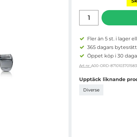
Sk
antal
Fler än 5 st. i lager el
365 dagars bytesrätt
Öppet köp i 30 daga
Art nr:
A00-ORD-8710103701583
Upptäck liknande pro
Diverse