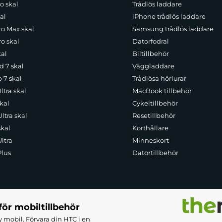
o skal
Trådlös laddare
al
iPhone trådlös laddare
ro Max skal
Samsung trådlös laddare
o skal
Datorfodral
kal
Biltillbehör
d 7 skal
Väggladdare
p 7 skal
Trådlösa hörlurar
ltra skal
MacBook tillbehör
kal
Cykeltillbehör
ltra skal
Resetillbehör
skal
Korthållare
ltra
Minneskort
Plus
Datortillbehör
för mobiltillbehör
 mobil. Förvara din HTC i en