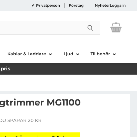
Privatperson
Företag
Nyheter
Logga in
Genomför sökni
Kablar & Laddare
Ljud
Tillbehör
spris
ggtrimmer MG1100
Philips Skäggtrimmer MG1100
DU SPARAR 20 KR
e pris