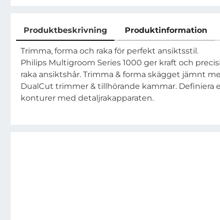
Produktbeskrivning
Produktinformation
Produktbeskrivning
Trimma, forma och raka för perfekt ansiktsstil.
Philips Multigroom Series 1000 ger kraft och preci
raka ansiktshår. Trimma & forma skägget jämnt m
DualCut trimmer & tillhörande kammar. Definiera ex
konturer med detaljrakapparaten.