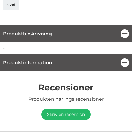
Skal
Produktbeskrivning
Stä
Produktbeskrivning
-
Produktinformation
öpp
Recensioner
Produkten har inga recensioner
Skriv en recension