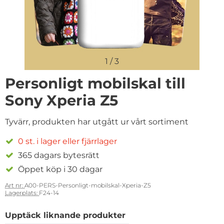
1
/
3
Personligt mobilskal till
Sony Xperia Z5
Tyvärr, produkten har utgått ur vårt sortiment
0 st. i lager eller fjärrlager
365 dagars bytesrätt
Öppet köp i 30 dagar
Art nr:
A00-PERS-Personligt-mobilskal-Xperia-Z5
Lagerplats:
F24-14
Upptäck liknande produkter