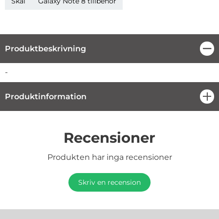
Skal
Galaxy Note 8 tillbehör
Produktbeskrivning
Stä
Produktbeskrivning
-
Produktinformation
öpp
Recensioner
Produkten har inga recensioner
Skriv en recension