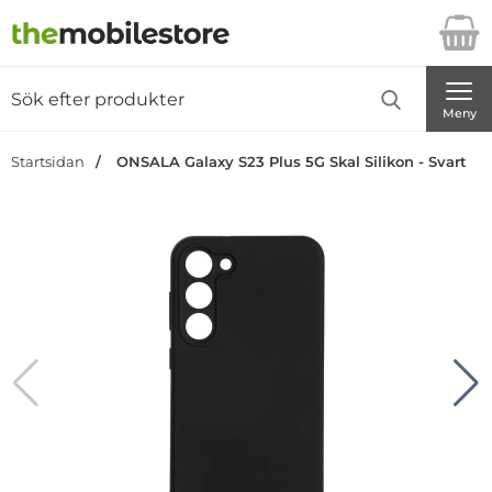
Startsidan för Danira Telecom AB
Sök
Sök på Danira Telecom AB
Genomför
Meny
Startsidan
ONSALA Galaxy S23 Plus 5G Skal Silikon - Svart