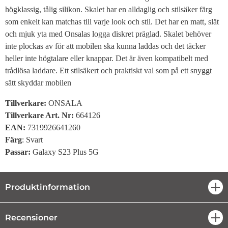
högklassig, tålig silikon. Skalet har en alldaglig och stilsäker färg
som enkelt kan matchas till varje look och stil. Det har en matt, slät
och mjuk yta med Onsalas logga diskret präglad. Skalet behöver
inte plockas av för att mobilen ska kunna laddas och det täcker
heller inte högtalare eller knappar. Det är även kompatibelt med
trådlösa laddare. Ett stilsäkert och praktiskt val som på ett snyggt
sätt skyddar mobilen
Tillverkare:
ONSALA
Tillverkare Art. Nr:
664126
EAN:
7319926641260
Färg
: Svart
Passar:
Galaxy S23 Plus 5G
Produktinformation
öpp
Recensioner
öpp