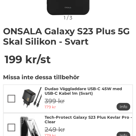
1
/
3
ONSALA Galaxy S23 Plus 5G
Skal Silikon - Svart
Handla denna produkt ONSALA Galaxy S23 Plus 5G Skal S
pris
199 kr
/st
Missa inte dessa tillbehör
Dudao Väggladdare USB-C 45W med
USB-C Kabel 1m (Svart)
399 kr
tidigare pris
rea pris
Info
179 kr
mer i
Tech-Protect Galaxy S23 Plus Kevlar Pro -
Clear
249 kr
tidigare pris
rea pris
179 kr
Info