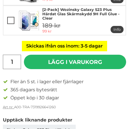
mer in
[2-Pack] Wozinsky Galaxy S23 Plus
Härdat Glas Skärmskydd 9H Full Glue -
Clear
189 kr
tidigare pris
Info
rea pris
99 kr
mer in
Skickas ifrån oss inom: 3-5 dagar
antal
LÄGG I VARUKORG
Fler än 5 st. i lager eller fjärrlager
365 dagars bytesrätt
Öppet köp i 30 dagar
Art nr:
A00-TRA-7319926641260
Upptäck liknande produkter