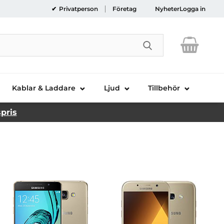
Privatperson
Företag
Nyheter
Logga in
Genomför sökni
Kablar & Laddare
Ljud
Tillbehör
spris