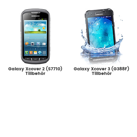
Galaxy Xcover 2 (S7710)
Galaxy Xcover 3 (G388F)
Tillbehör
Tillbehör