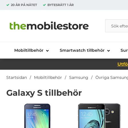
20 ÅR PÅ NÄTET
BYTESRÄTT
1 ÅR
Sök
Sök på Da
Startsidan för Danira Telecom AB
Mobiltillbehör
Smartwatch tillbehör
Sur
Utfö
Startsidan
Mobiltillbehör
Samsung
Övriga Samsung
Galaxy S tillbehör
Underkategorier