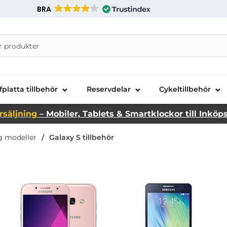
BRA
nira Telecom AB
fplatta tillbehör
Reservdelar
Cykeltillbehör
rsäljning
– Mobiler, Tablets & Smartklockor till Inköp
 modeller
Galaxy S tillbehör