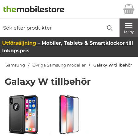
Startsidan för Danira Telecom AB
Sök
Sök på Danira Telecom AB
Genomför
Meny
Utförsäljning
– Mobiler, Tablets & Smartklockor till
Inköpspris
Samsung
Övriga Samsung modeller
Galaxy W tillbehör
Galaxy W tillbehör
Underkategorier