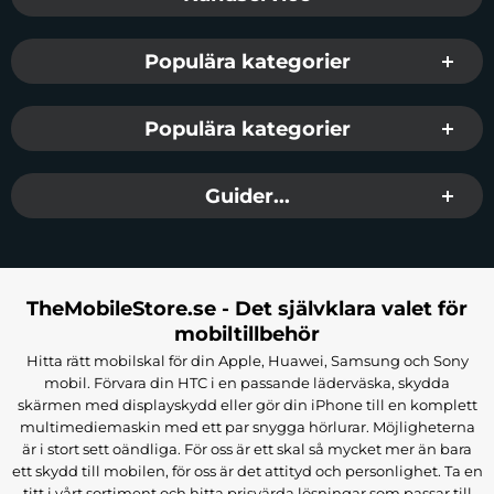
Populära kategorier
Populära kategorier
Guider...
TheMobileStore.se - Det självklara valet för
mobiltillbehör
Hitta rätt mobilskal för din Apple, Huawei, Samsung och Sony
mobil. Förvara din HTC i en passande läderväska, skydda
skärmen med displayskydd eller gör din iPhone till en komplett
multimediemaskin med ett par snygga hörlurar. Möjligheterna
är i stort sett oändliga. För oss är ett skal så mycket mer än bara
ett skydd till mobilen, för oss är det attityd och personlighet. Ta en
titt i vårt sortiment och hitta prisvärda lösningar som passar till