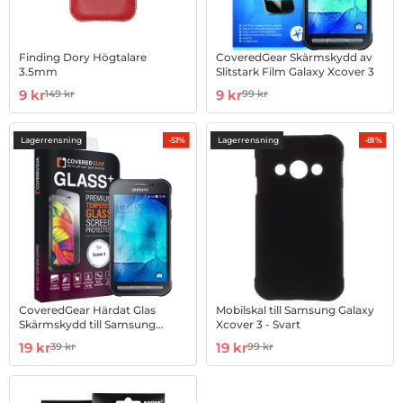
Finding Dory Högtalare
CoveredGear Skärmskydd av
3.5mm
Slitstark Film Galaxy Xcover 3
Art. nr 15188
rea pris
Art. nr 10004605
rea pris
9 kr
9 kr
149 kr
99 kr
tidigare pris
tidigare pris
Lagerrensning
Lagerrensning
-51%
-81%
CoveredGear Härdat Glas
Mobilskal till Samsung Galaxy
Skärmskydd till Samsung
Xcover 3 - Svart
Galaxy Xcover 3
Art. nr 10005360
rea pris
Art. nr 100254076
rea pris
19 kr
19 kr
39 kr
99 kr
tidigare pris
tidigare pris