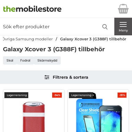
Startsidan för Danira Telecom AB
Sök
Sök på Danira Telecom AB
Genomför
Meny
Övriga Samsung modeller
Galaxy Xcover 3 (G388F) tillbehör
Galaxy Xcover 3 (G388F) tillbehör
Underkategorier
Skal
Fodral
Skärmskydd
Hoppa
Filtrera & sortera
över
filtersektionen
Filtrera & sortera
produktlista
Lagerrensning
Lagerrensning
-94%
-91%