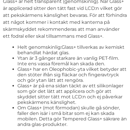
Glass+ är helt transparent (genomskinlig). När Glass+
är applicerad sitter den tätt fast vid LCD:n vilket gör
att pekskärmens känslighet bevaras. För att förhindra
att något kommer i kontakt med kanterna på
skärmskyddet rekommenderas att man använder
ett fodral eller skal tillsammans med Glass+.
Helt genomskinlig:Glass+ tillverkas av kemiskt
behandlat härdat glas.
Ytan är 3 gånger starkare än vanlig PET-film.
Inte ens vassa föremål kan skada den.
Glass+ har en Oleophobic-yta vilket betyder att
den stöter ifrån sig fläckar och fingeravtryck
och gör ytan lätt att rengöra.
Glass+ är på ena sidan täckt av ett silikonlager
som gör det lätt att applicera och gör att
skyddet sitter tätt mot LCD:n och ej påverkar
pekskärmens känslighet.
Om Glass+ (mot förmodan) skulle gå sönder,
faller den isär i små bitar som ej kan skada
mobilen. Detta gör Tempered Glass+ säkrare än
andra glas-produkter.