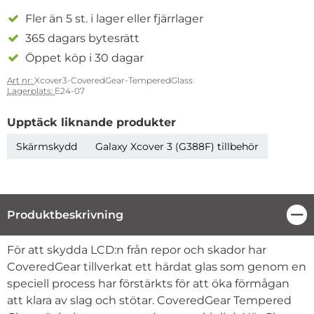
Fler än 5 st. i lager eller fjärrlager
365 dagars bytesrätt
Öppet köp i 30 dagar
Art nr:
Xcover3-CoveredGear-TemperedGlass
Lagerplats:
E24-07
Upptäck liknande produkter
Skärmskydd
Galaxy Xcover 3 (G388F) tillbehör
Produktbeskrivning
Stä
Produktbeskrivning
För att skydda LCD:n från repor och skador har
CoveredGear tillverkat ett härdat glas som genom en
speciell process har förstärkts för att öka förmågan
att klara av slag och stötar. CoveredGear Tempered