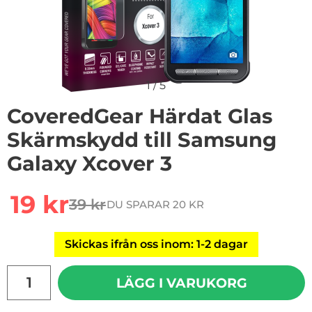
1
/
5
CoveredGear Härdat Glas
Skärmskydd till Samsung
Galaxy Xcover 3
Handla denna produkt CoveredGear Härdat Glas Skärm
rea pris
19 kr
39 kr
DU SPARAR 20 KR
tidigare pris
Skickas ifrån oss inom: 1-2 dagar
antal
LÄGG I VARUKORG