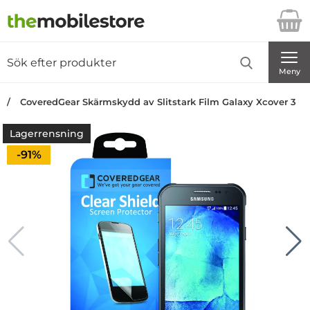
Startsidan för Danira Telecom AB
Sök
Sök på Danira Telecom AB
Genomför
Meny
CoveredGear Skärmskydd av Slitstark Film Galaxy Xcover 3
Lagerrensning
Priset är nedsatt med
-91%