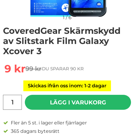
1
/
6
CoveredGear Skärmskydd
av Slitstark Film Galaxy
Xcover 3
Handla denna produkt CoveredGear Skärmskydd av Slit
rea pris
9 kr
99 kr
DU SPARAR 90 KR
tidigare pris
Skickas ifrån oss inom: 1-2 dagar
antal
LÄGG I VARUKORG
Fler än 5 st. i lager eller fjärrlager
365 dagars bytesrätt