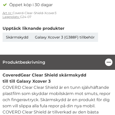
Öppet köp i 30 dagar
Art nr:
Coverd-Clear-Shield-Xcover3
Lagerplats:
G24-07
Upptäck liknande produkter
Skärmskydd
Galaxy Xcover 3 (G388F) tillbehör
Produktbeskrivning
Stä
Produktbeskrivning
CoveredGear Clear Shield skärmskydd
till till Galaxy Xcover 3
COVERD Clear Clear Shield är en tunn självhäftande
plastfilm som skyddar mobilskärm mot smuts, repor
och fingeravtryck. Skärmskydd är en produkt för dig
som vill slippa alla fula repor på din nya mobil.
COVERD Clear Shield är tillverkad av den bästa