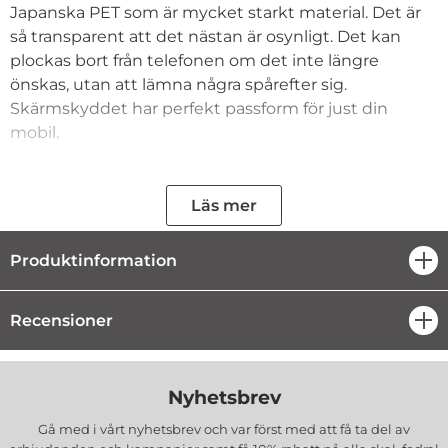
Japanska PET som är mycket starkt material. Det är
så transparent att det nästan är osynligt. Det kan
plockas bort från telefonen om det inte längre
önskas, utan att lämna några spårefter sig.
Skärmskyddet har perfekt passform för just din
mobil.
Snabb fakta:
- Skyddar mot repor på displayen
Läs mer
- Skyddar mot smuts
- Skyddar mot fingeravtryck
Produktinformation
öpp
- Enkel att applicera med hjälp av Rapid Application
- Transparent
- Perfekt passform
Recensioner
öpp
- Slät yta
- Reptålig beläggning
- Lämnar inget lim eller klister efter sig
Nyhetsbrev
- Utvecklad och designad i Sverige av
CoveredGear
Gå med i vårt nyhetsbrev och var först med att få ta del av