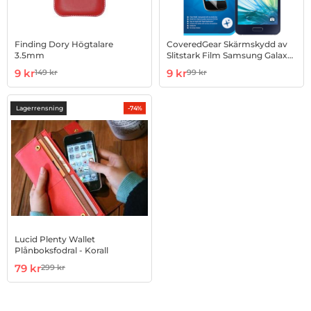
Finding Dory Högtalare
CoveredGear Skärmskydd av
3.5mm
Slitstark Film Samsung Galaxy
A3
Art. nr 15188
rea pris
Art. nr 38326
rea pris
9 kr
9 kr
149 kr
99 kr
tidigare pris
tidigare pris
Lagerrensning
-74%
Lucid Plenty Wallet
Plånboksfodral - Korall
Art. nr 4105596
rea pris
79 kr
299 kr
tidigare pris