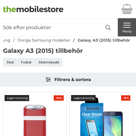
Startsidan för Danira Telecom AB
Sök
Sök på Danira Telecom AB
Genomför
Meny
sung
Övriga Samsung modeller
Galaxy A3 (2015) tillbehör
Galaxy A3 (2015) tillbehör
Underkategorier
Skal
Fodral
Skärmskydd
Hoppa
Filtrera & sortera
över
filtersektionen
Filtrera & sortera
produktlista
Lagerrensning
Lagerrensning
-94%
-91%