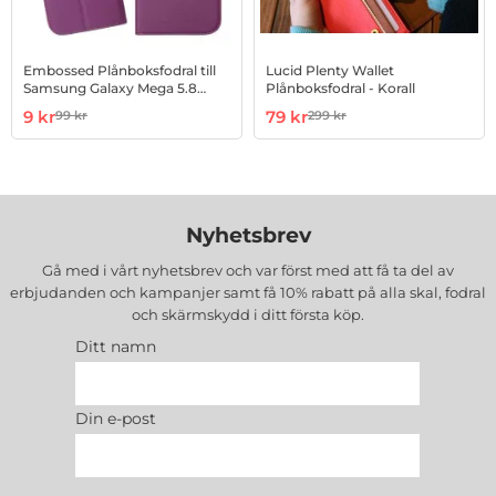
Embossed Plånboksfodral till
Lucid Plenty Wallet
Samsung Galaxy Mega 5.8
Plånboksfodral - Korall
i9150 (Lila)
Art. nr 11163
rea pris
Art. nr 4105596
rea pris
9 kr
79 kr
99 kr
299 kr
tidigare pris
tidigare pris
Nyhetsbrev
Gå med i vårt nyhetsbrev och var först med att få ta del av
erbjudanden och kampanjer samt få 10% rabatt på alla
skal, fodral
och skärmskydd
i ditt första köp.
Ditt namn
Din e-post