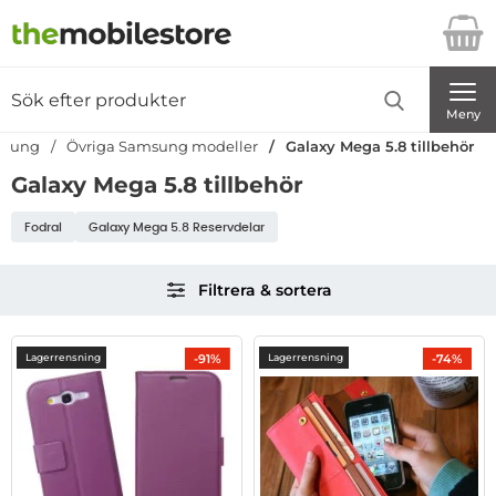
Startsidan för Danira Telecom AB
Sök
Sök på Danira Telecom AB
Genomför
Meny
sung
Övriga Samsung modeller
Galaxy Mega 5.8 tillbehör
Galaxy Mega 5.8 tillbehör
Underkategorier
Fodral
Galaxy Mega 5.8 Reservdelar
Hoppa
Filtrera & sortera
över
filtersektionen
Filtrera & sortera
produktlista
-91%
-74%
Lagerrensning
Lagerrensning