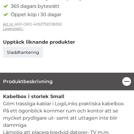
365 dagars bytesrätt
Öppet köp i 30 dagar
Art nr:
A00-ORD-4052792038392
Lagerplats:
-
Upptäck liknande produkter
Sladdhantering
Produktbeskrivning
Stä
Produktbeskrivning
Kabelbox i storlek Small
Göm trassliga kablar i LogiLinks praktiska kabelbox.
På ett ögonblick kommer rum och kontor att se
mycket prydligare ut- samt att uttagen inte blir
dammiga.
Lämplig att placera bredvid datorer- TV m.m.