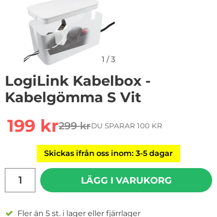
1
/
3
LogiLink Kabelbox -
Kabelgömma S Vit
Handla denna produkt LogiLink Kabelbox - Kabelgömm
rea pris
199 kr
299 kr
DU SPARAR 100 KR
tidigare pris
Skickas ifrån oss inom: 3-5 dagar
antal
LÄGG I VARUKORG
Fler än 5 st. i lager eller fjärrlager