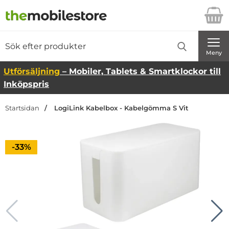
Startsidan för Danira Telecom AB
Sök
Sök på Danira Telecom AB
Genomför
Meny
Utförsäljning
– Mobiler, Tablets & Smartklockor till
Inköpspris
Startsidan
LogiLink Kabelbox - Kabelgömma S Vit
Priset är nedsatt med
-33%