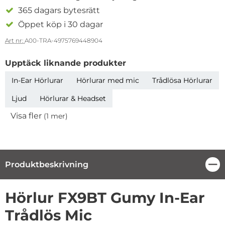
365 dagars bytesrätt
Öppet köp i 30 dagar
Art nr:
A00-TRA-4975769448904
Upptäck liknande produkter
In-Ear Hörlurar
Hörlurar med mic
Trådlösa Hörlurar
Ljud
Hörlurar & Headset
Visa fler
(1 mer)
Egenskaper
Produktbeskrivning
Stä
Produktbeskrivning
Hörlur FX9BT Gumy In-Ear
Trådlös Mic