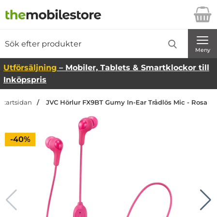
Startsidan för Danira Telecom AB
Sök
Sök på Danira Telecom AB
Genomför
Meny
Utförsäljning
– Mobiler, Tablets & Smartklockor till
Inköpspris
Startsidan
JVC Hörlur FX9BT Gumy In-Ear Trådlös Mic - Rosa
Priset är nedsatt med
-40%