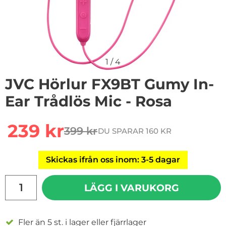
1
/
4
JVC Hörlur FX9BT Gumy In-
Ear Trådlös Mic - Rosa
Handla denna produkt JVC Hörlur FX9BT Gumy In-Ear T
rea pris
239 kr
399 kr
DU SPARAR 160 KR
tidigare pris
Skickas ifrån oss inom: 3-5 dagar
antal
LÄGG I VARUKORG
Fler än 5 st. i lager eller fjärrlager