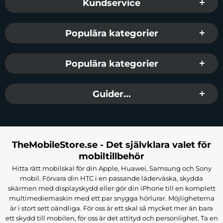
Kundservice
Populära kategorier
Populära kategorier
Guider...
TheMobileStore.se - Det självklara valet för
mobiltillbehör
Hitta rätt mobilskal för din Apple, Huawei, Samsung och Sony
mobil. Förvara din HTC i en passande läderväska, skydda
skärmen med displayskydd eller gör din iPhone till en komplett
multimediemaskin med ett par snygga hörlurar. Möjligheterna
är i stort sett oändliga. För oss är ett skal så mycket mer än bara
ett skydd till mobilen, för oss är det attityd och personlighet. Ta en