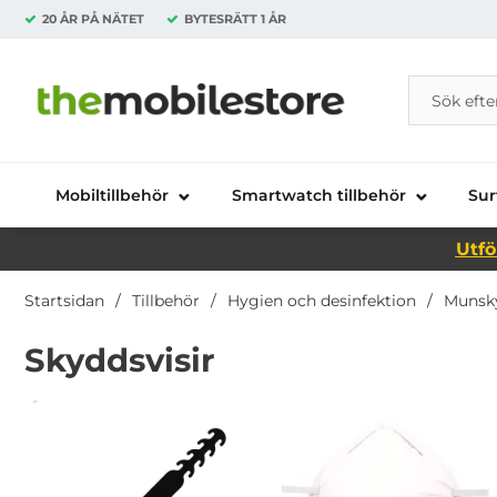
20 ÅR PÅ NÄTET
BYTESRÄTT
1 ÅR
Sök
Sök på Da
Startsidan för Danira Telecom AB
Mobiltillbehör
Smartwatch tillbehör
Sur
Utfö
Startsidan
Tillbehör
Hygien och desinfektion
Munsk
Skyddsvisir
Underkategorier