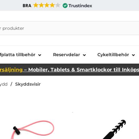
BRA
nira Telecom AB
fplatta tillbehör
Reservdelar
Cykeltillbehör
rsäljning
– Mobiler, Tablets & Smartklockor till Inköp
ydd
Skyddsvisir