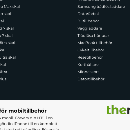
ro Max skal
Samsung trådlös laddare
o skal
Datorfodral
kal
Biltillbehör
d 7 skal
Väggladdare
p 7 skal
Trådlösa hörlurar
ltra skal
MacBook tillbehör
kal
Cykeltillbehör
ltra skal
Resetillbehör
skal
Korthållare
ltra
Minneskort
Plus
Datortillbehör
för mobiltillbehör
 mobil. Förvara din HTC i en
ör din iPhone till en komplett
 stort sett oändliga. För oss är