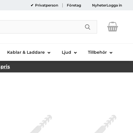
Privatperson
Företag
Nyheter
Logga in
Genomför sökni
Kablar & Laddare
Ljud
Tillbehör
spris