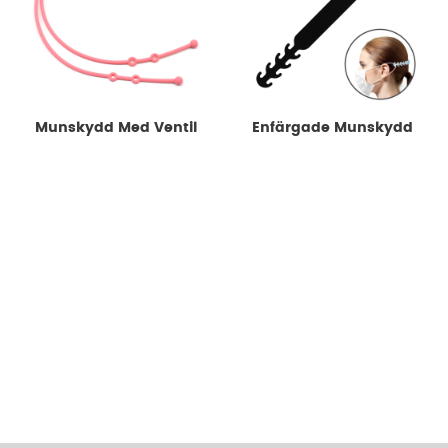
Munskydd Med Ventil
Enfärgade Munskydd