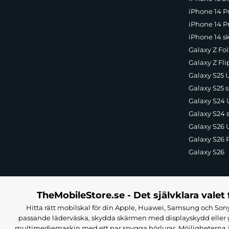
iPhone 14 P
iPhone 14 Pr
iPhone 14 s
Galaxy Z Fol
Galaxy Z Fli
Galaxy S25 U
Galaxy S25 s
Galaxy S24 U
Galaxy S24 
Galaxy S26 U
Galaxy S26 
Galaxy S26
TheMobileStore.se - Det självklara valet 
Hitta rätt mobilskal för din Apple, Huawei, Samsung och Sony
passande läderväska, skydda skärmen med displayskydd eller g
multimediemaskin med ett par snygga hörlurar. Möjligheterna är i