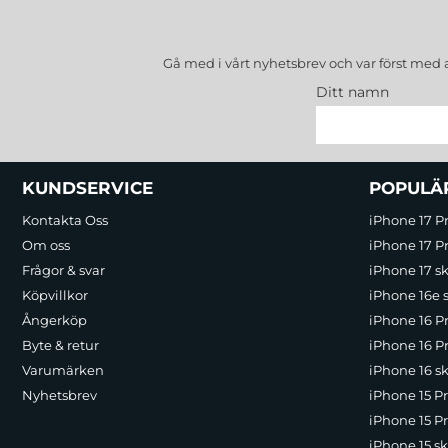
Gå med i vårt nyhetsbrev och var först med 
Ditt namn
Sidfot Blandad info och länkar
KUNDSERVICE
POPULÄ
Kontakta Oss
iPhone 17 P
Om oss
iPhone 17 Pr
Frågor & svar
iPhone 17 sk
Köpvillkor
iPhone 16e 
Ångerköp
iPhone 16 P
Byte & retur
iPhone 16 Pr
Varumärken
iPhone 16 sk
Nyhetsbrev
iPhone 15 P
iPhone 15 Pr
iPhone 15 sk