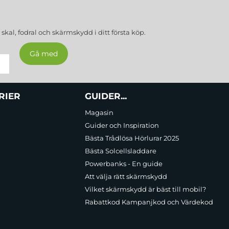
a
skal, fodral och skärmskydd
i ditt första köp.
RIER
GUIDER...
Magasin
Guider och Inspiration
Bästa Trådlösa Hörlurar 2025
Bästa Solcellsladdare
Powerbanks - En guide
Att välja rätt skärmskydd
Vilket skärmskydd är bäst till mobil?
Rabattkod Kampanjkod och Värdekod