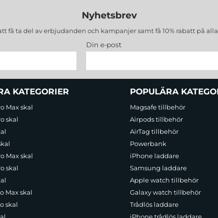
Nyhetsbrev
att få ta del av erbjudanden och kampanjer samt få 10% rabatt på all
Din e-post
RA KATEGORIER
POPULÄRA KATEGO
ro Max skal
Magsafe tillbehör
o skal
Airpods tillbehör
al
AirTag tillbehör
skal
Powerbank
ro Max skal
iPhone laddare
o skal
Samsung laddare
al
Apple watch tillbehör
ro Max skal
Galaxy watch tillbehör
o skal
Trådlös laddare
al
iPhone trådlös laddare