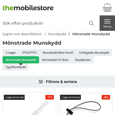
Startsidan för Danira Telecom AB
Sök
Sök på Danira Telecom AB
Genomför
Meny
Hygien och desinfektion
Munskydd
Mönstrade Munskydd
Mönstrade Munskydd
Underkategorier
3 Lager
FFP2/FFP3
Munskydd Med Ventil
Enfärgade Munskydd
Mönstrade Munskydd
Munskydd För Barn
Skyddsvisir
Tyg Munskydd
Hoppa
Filtrera & sortera
över
filtersektionen
Filtrera & sortera
produktlista
Lagerrensning
Lagerrensning
-77%
-68%