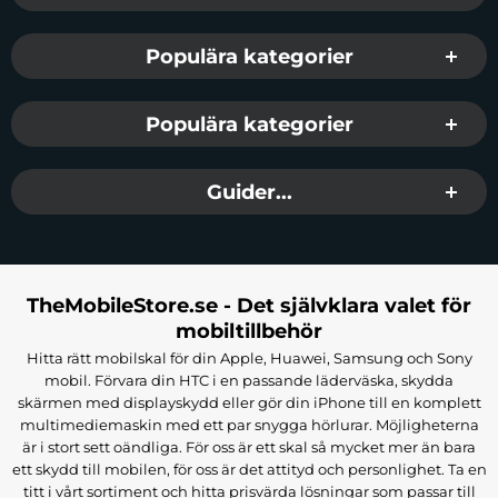
Populära kategorier
Populära kategorier
Guider...
TheMobileStore.se - Det självklara valet för
mobiltillbehör
Hitta rätt mobilskal för din Apple, Huawei, Samsung och Sony
mobil. Förvara din HTC i en passande läderväska, skydda
skärmen med displayskydd eller gör din iPhone till en komplett
multimediemaskin med ett par snygga hörlurar. Möjligheterna
är i stort sett oändliga. För oss är ett skal så mycket mer än bara
ett skydd till mobilen, för oss är det attityd och personlighet. Ta en
titt i vårt sortiment och hitta prisvärda lösningar som passar till