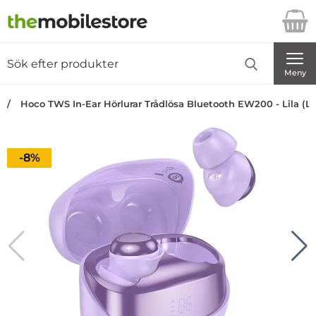
Startsidan för Danira Telecom AB
Sök
Sök på Danira Telecom AB
Genomför
Meny
Hoco TWS In-Ear Hörlurar Trådlösa Bluetooth EW200 - Lila (Li
Priset är nedsatt med
-8%