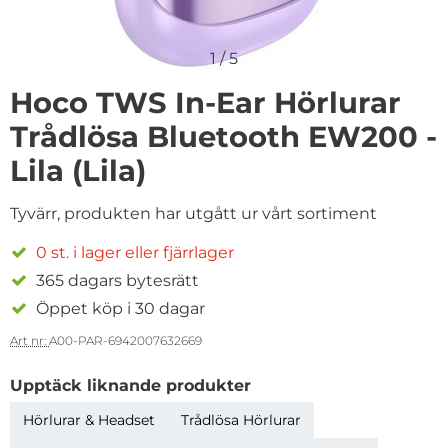
1
/
5
Hoco TWS In-Ear Hörlurar
Trådlösa Bluetooth EW200 -
Lila (Lila)
Tyvärr, produkten har utgått ur vårt sortiment
0 st. i lager eller fjärrlager
365 dagars bytesrätt
Öppet köp i 30 dagar
Art nr:
A00-PAR-6942007632669
Upptäck liknande produkter
Hörlurar & Headset
Trådlösa Hörlurar