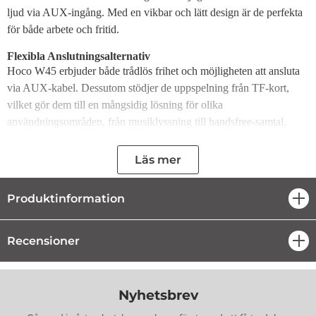
ljud via AUX-ingång. Med en vikbar och lätt design är de perfekta
för både arbete och fritid.
Flexibla Anslutningsalternativ
Hoco W45 erbjuder både trådlös frihet och möjligheten att ansluta
via AUX-kabel. Dessutom stödjer de uppspelning från TF-kort,
vilket gör dem till en mångsidig lösning för olika
användningsområden, från musiklyssning till handsfree-samtal.
Komfortabel Design för Långa Användningspass
Läs mer
Hörlurarnas vikbara design, mjuka öronkuddar och lätta
konstruktion säkerställer maximal komfort även vid längre
användning. Den justerbara huvudbågen gör att de passar alla
Produktinformation
öpp
användare, medan den kompakta designen gör dem enkla att
förvara och transportera.
Recensioner
öpp
Exceptionell Batteritid
Med ett batteri på
400 mAh
erbjuder Hoco W45 upp till
46
timmars användning
på en enda laddning, vilket gör dem perfekta
Nyhetsbrev
för långa resor eller intensiva arbetsdagar.