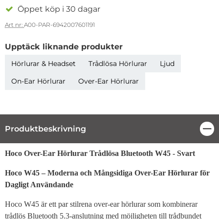
Öppet köp i 30 dagar
Art nr:
A00-PAR-6942007601191
Upptäck liknande produkter
Hörlurar & Headset
Trådlösa Hörlurar
Ljud
On-Ear Hörlurar
Over-Ear Hörlurar
Produktbeskrivning
Stä
Produktbeskrivning
Hoco Over-Ear Hörlurar Trådlösa Bluetooth W45 - Svart
Hoco W45 – Moderna och Mångsidiga Over-Ear Hörlurar för
Dagligt Användande
Hoco W45 är ett par stilrena over-ear hörlurar som kombinerar
trådlös Bluetooth 5.3-anslutning med möjligheten till trådbundet