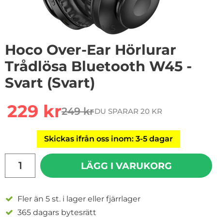
1
/
5
Hoco Over-Ear Hörlurar
Trådlösa Bluetooth W45 -
Svart (Svart)
Handla denna produkt Hoco Over-Ear Hörlurar Trådlösa
rea pris
229 kr
249 kr
DU SPARAR 20 KR
tidigare pris
Skickas ifrån oss inom: 3-5 dagar
antal
LÄGG I VARUKORG
Fler än 5 st. i lager eller fjärrlager
365 dagars bytesrätt