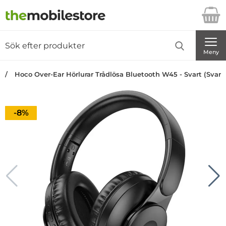
Startsidan för Danira Telecom AB
Sök
Sök på Danira Telecom AB
Genomför
Meny
Hoco Over-Ear Hörlurar Trådlösa Bluetooth W45 - Svart (Svart
Priset är nedsatt med
-8%