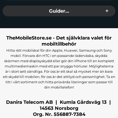
Inbyggd mikrofon
Vikbar design
Guider...
Röstmeddelanden på kinesiska och engelska
Hoco W45 kombinerar modern teknik med en bekväm och
användarvänlig design. Med lång batteritid och flera
anslutningsalternativ är de ett perfekt val för alla som söker pålitliga
TheMobileStore.se - Det självklara valet för
och flexibla hörlurar.
mobiltillbehör
Tillverkare:
Hoco
Hitta rätt mobilskal för din Apple, Huawei, Samsung och Sony
EAN:
6942007601191
mobil. Förvara din HTC i en passande läderväska, skydda
Färg:
Svart
skärmen med displayskydd eller gör din iPhone till en komplett
multimediemaskin med ett par snygga hörlurar. Möjligheterna
är i stort sett oändliga. För oss är ett skal så mycket mer än bara
ett skydd till mobilen, för oss är det attityd och personlighet. Ta en
titt i vårt sortiment och hitta prisvärda lösningar som passar till
din mobiltelefon!
Danira Telecom AB | Kumla Gårdsväg 13 |
14563 Norsborg
Org. Nr. 556887-7384