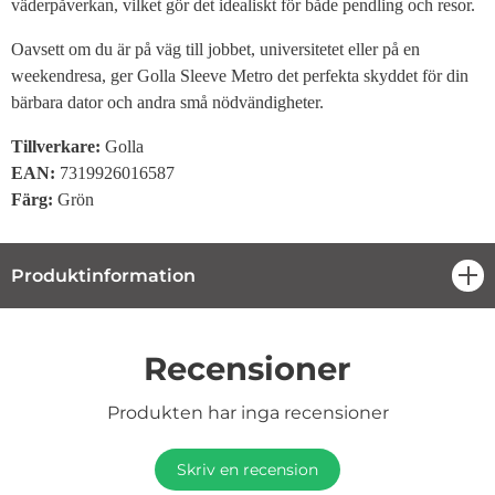
väderpåverkan, vilket gör det idealiskt för både pendling och resor.
Oavsett om du är på väg till jobbet, universitetet eller på en
weekendresa, ger Golla Sleeve Metro det perfekta skyddet för din
bärbara dator och andra små nödvändigheter.
Tillverkare:
Golla
EAN:
7319926016587
Färg:
Grön
Produktinformation
öpp
Recensioner
Produkten har inga recensioner
Skriv en recension