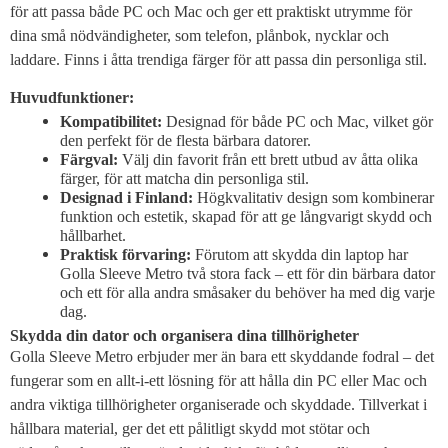
för att passa både PC och Mac och ger ett praktiskt utrymme för
dina små nödvändigheter, som telefon, plånbok, nycklar och
laddare. Finns i åtta trendiga färger för att passa din personliga stil.
Huvudfunktioner:
Kompatibilitet:
Designad för både PC och Mac, vilket gör
den perfekt för de flesta bärbara datorer.
Färgval:
Välj din favorit från ett brett utbud av åtta olika
färger, för att matcha din personliga stil.
Designad i Finland:
Högkvalitativ design som kombinerar
funktion och estetik, skapad för att ge långvarigt skydd och
hållbarhet.
Praktisk förvaring:
Förutom att skydda din laptop har
Golla Sleeve Metro två stora fack – ett för din bärbara dator
och ett för alla andra småsaker du behöver ha med dig varje
dag.
Skydda din dator och organisera dina tillhörigheter
Golla Sleeve Metro erbjuder mer än bara ett skyddande fodral – det
fungerar som en allt-i-ett lösning för att hålla din PC eller Mac och
andra viktiga tillhörigheter organiserade och skyddade. Tillverkat i
hållbara material, ger det ett pålitligt skydd mot stötar och