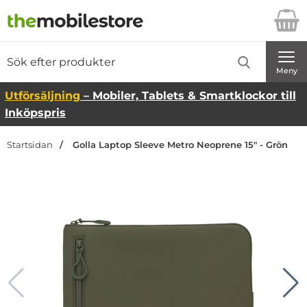
Startsidan för Danira Telecom AB
Sök
Sök på Danira Telecom AB
Genomför
Meny
Utförsäljning
– Mobiler, Tablets & Smartklockor till
Inköpspris
Startsidan
Golla Laptop Sleeve Metro Neoprene 15" - Grön