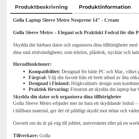
Produktbeskrivning
Produktinformation
Produktbeskrivning
Golla Laptop Sleeve Metro Neoprene 14" - Cream
Golla Sleeve Metro – Elegant och Praktiskt Fodral för din 
Skydda din bärbara dator och organisera dina tillhörigheter med 
dina små nödvändigheter, som telefon, plånbok, nycklar och laddare
Huvudfunktioner:
Kompatibilitet:
Designad för både PC och Mac, vilket gör
Färgval:
Välj din favorit från ett brett utbud av åtta olika
Designad i Finland:
Högkvalitativ design som kombinerar
Praktisk förvaring:
Förutom att skydda din laptop har G
Skydda din dator och organisera dina tillhörigheter
Golla Sleeve Metro erbjuder mer än bara ett skyddande fodral – de
i hållbara material, ger det ett pålitligt skydd mot stötar och väd
Oavsett om du är på väg till jobbet, universitetet eller på en w
Tillverkare:
Golla