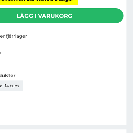
LÄGG I VARUKORG
ler fjärrlager
r
dukter
al 14 tum