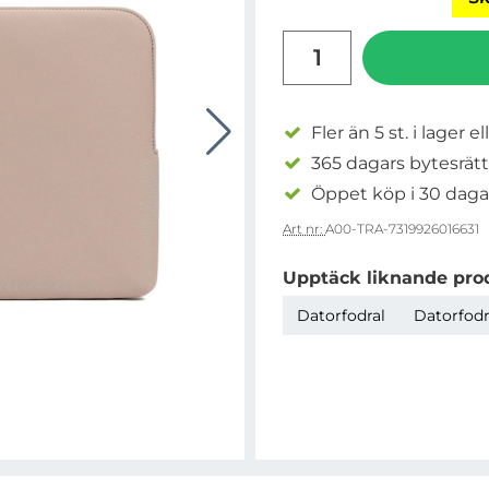
antal
Fler än 5 st. i lager el
365 dagars bytesrätt
Öppet köp i 30 daga
Art nr:
A00-TRA-7319926016631
Upptäck liknande pro
Datorfodral
Datorfodr