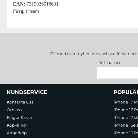
EAN:
7319926016631
Färg:
Cream
Gå med i vårt nyhetsbrev och var först med 
Ditt namn
Sidfot Blandad info och länkar
KUNDSERVICE
POPULÄ
Kontakta Oss
iPhone 17 P
Om oss
iPhone 17 Pr
Frågor & svar
iPhone 17 sk
Köpvillkor
iPhone 16e 
Ångerköp
iPhone 16 P