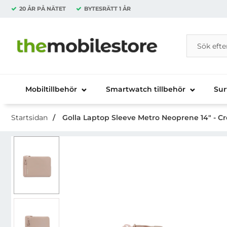
20 ÅR PÅ NÄTET
BYTESRÄTT
1 ÅR
Sök
Sök på Da
Startsidan för Danira Telecom AB
Mobiltillbehör
Smartwatch tillbehör
Sur
Startsidan
Golla Laptop Sleeve Metro Neoprene 14" - C