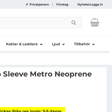
Privatperson
Företag
Nyheter
Logga in
Genomför sökni
Kablar & Laddare
Ljud
Tillbehör
p Sleeve Metro Neoprene
olla Laptop Sleeve Metro Neoprene 14" - Cream
ickas ifrån oss inom: 3-5 dagar