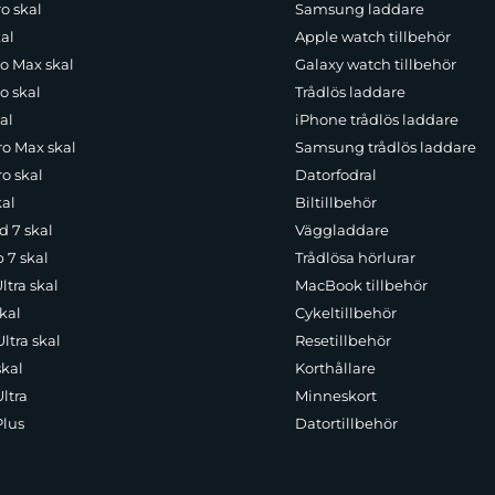
o skal
Samsung laddare
al
Apple watch tillbehör
ro Max skal
Galaxy watch tillbehör
o skal
Trådlös laddare
al
iPhone trådlös laddare
ro Max skal
Samsung trådlös laddare
o skal
Datorfodral
kal
Biltillbehör
d 7 skal
Väggladdare
p 7 skal
Trådlösa hörlurar
ltra skal
MacBook tillbehör
kal
Cykeltillbehör
ltra skal
Resetillbehör
skal
Korthållare
ltra
Minneskort
Plus
Datortillbehör