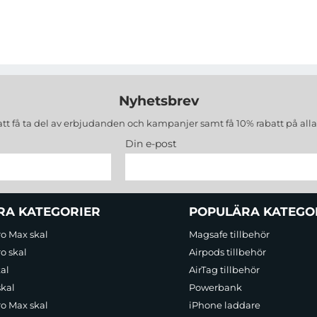
Nyhetsbrev
att få ta del av erbjudanden och kampanjer samt få 10% rabatt på all
Din e-post
RA KATEGORIER
POPULÄRA KATEGO
ro Max skal
Magsafe tillbehör
o skal
Airpods tillbehör
al
AirTag tillbehör
skal
Powerbank
ro Max skal
iPhone laddare