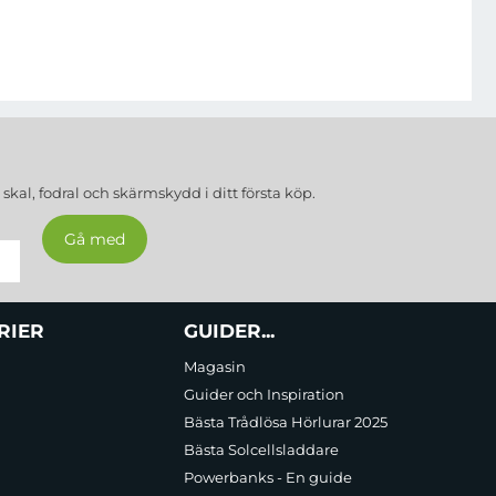
a
skal, fodral och skärmskydd
i ditt första köp.
RIER
GUIDER...
Magasin
Guider och Inspiration
Bästa Trådlösa Hörlurar 2025
Bästa Solcellsladdare
Powerbanks - En guide