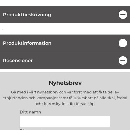
Produktbeskrivning
Stä
Produktbeskrivning
-
Produktinformation
öpp
Recensioner
öpp
Nyhetsbrev
Gå med i vårt nyhetsbrev och var först med att få ta del av
erbjudanden och kampanjer samt få 10% rabatt på alla
skal, fodral
och skärmskydd
i ditt första köp.
Ditt namn