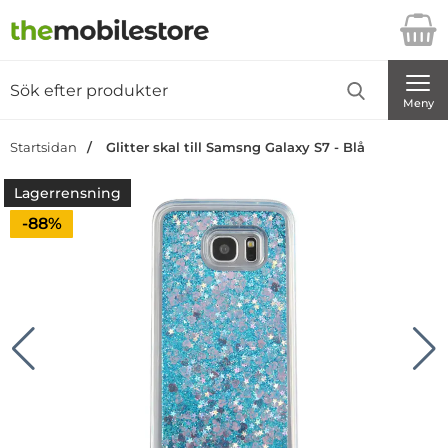
Startsidan för Danira Telecom AB
Sök
Sök på Danira Telecom AB
Genomför
Meny
Startsidan
Glitter skal till Samsng Galaxy S7 - Blå
Lagerrensning
Priset är nedsatt med
-88%