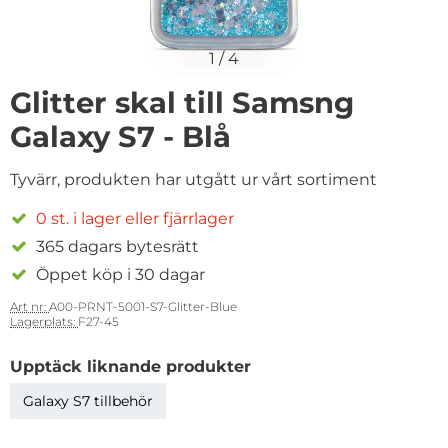
1
/
4
Glitter skal till Samsng
Galaxy S7 - Blå
Tyvärr, produkten har utgått ur vårt sortiment
0 st. i lager eller fjärrlager
365 dagars bytesrätt
Öppet köp i 30 dagar
Art nr:
A00-PRNT-5001-S7-Glitter-Blue
Lagerplats:
F27-45
Upptäck liknande produkter
Galaxy S7 tillbehör