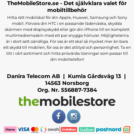
TheMobileStore.se - Det självklara valet för
mobiltillbehör
Hitta rätt mobilskal för din Apple, Huawei, Samsung och Sony
mobil. Förvara din HTC i en passande läderväska, skydda
skärmen med displayskydd eller gör din iPhone till en komplett
multimediemaskin med ett par snygga hörlurar. Möjligheterna
är i stort sett oändliga. För oss är ett skal så mycket mer än bara
ett skydd till mobilen, för oss är det attityd och personlighet. Ta en
titt i vårt sortiment och hitta prisvärda lösningar som passar till
din mobiltelefon!
Danira Telecom AB | Kumla Gårdsväg 13 |
14563 Norsborg
Org. Nr. 556887-7384