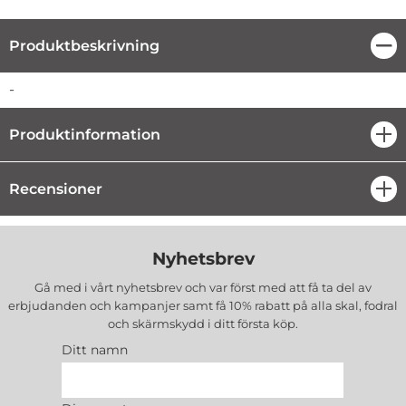
Produktbeskrivning
Stä
Produktbeskrivning
-
Produktinformation
öpp
Recensioner
öpp
Nyhetsbrev
Gå med i vårt nyhetsbrev och var först med att få ta del av
erbjudanden och kampanjer samt få 10% rabatt på alla
skal, fodral
och skärmskydd
i ditt första köp.
Ditt namn