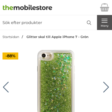
Startsidan för Danira Telecom AB
Sök
Sök på Danira Telecom AB
Genomför
Meny
Startsidan
Glitter skal till Apple iPhone 7 - Grön
Priset är nedsatt med
-88%