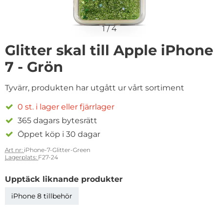
1
/
4
Glitter skal till Apple iPhone
7 - Grön
Tyvärr, produkten har utgått ur vårt sortiment
0 st. i lager eller fjärrlager
365 dagars bytesrätt
Öppet köp i 30 dagar
Art nr:
iPhone-7-Glitter-Green
Lagerplats:
F27-24
Upptäck liknande produkter
iPhone 8 tillbehör