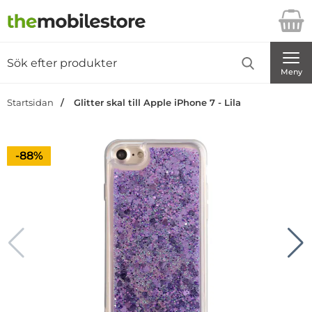
Startsidan för Danira Telecom AB
Sök
Sök på Danira Telecom AB
Genomför
Meny
Startsidan
Glitter skal till Apple iPhone 7 - Lila
Priset är nedsatt med
-88%