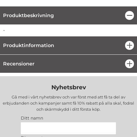
Produktbeskrivning
Stä
Produktbeskrivning
-
Produktinformation
öpp
Recensioner
öpp
Nyhetsbrev
Gå med i vårt nyhetsbrev och var först med att få ta del av
erbjudanden och kampanjer samt få 10% rabatt på alla
skal, fodral
och skärmskydd
i ditt första köp.
Ditt namn