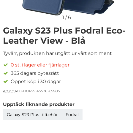
1
/
6
Galaxy S23 Plus Fodral Eco-
Leather View - Blå
Tyvärr, produkten har utgått ur vårt sortiment
0 st. i lager eller fjärrlager
365 dagars bytesrätt
Öppet köp i 30 dagar
Art nr:
A00-HUR-9145576269985
Upptäck liknande produkter
Galaxy S23 Plus tillbehör
Fodral