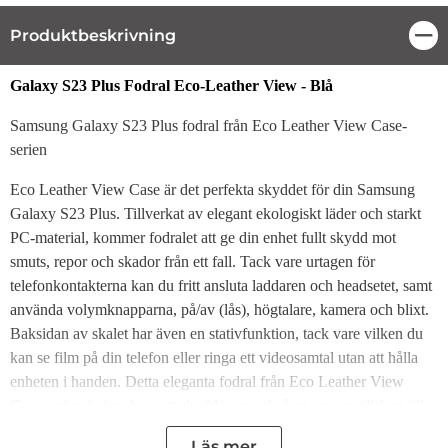
Produktbeskrivning
Stä
Produktbeskrivning
Galaxy S23 Plus Fodral Eco-Leather View - Blå
Samsung Galaxy S23 Plus fodral från Eco Leather View Case-
serien
Eco Leather View Case är det perfekta skyddet för din Samsung
Galaxy S23 Plus. Tillverkat av elegant ekologiskt läder och starkt
PC-material, kommer fodralet att ge din enhet fullt skydd mot
smuts, repor och skador från ett fall. Tack vare urtagen för
telefonkontakterna kan du fritt ansluta laddaren och headsetet, samt
använda volymknapparna, på/av (lås), högtalare, kamera och blixt.
Baksidan av skalet har även en stativfunktion, tack vare vilken du
kan se film på din telefon eller ringa ett videosamtal utan att hålla
enheten i handen. Detta eleganta fodral från Eco Leather View
Case-serien är inte bara ett skydd utan också ett snyggt tillskott till
din enhet.
Läs mer