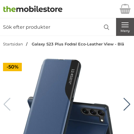
Startsidan för Danira Telecom AB
Sök
Sök på Danira Telecom AB
Genomför
Meny
Startsidan
Galaxy S23 Plus Fodral Eco-Leather View - Blå
Priset är nedsatt med
-50%