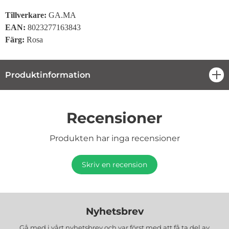
Tillverkare:
GA.MA
EAN:
8023277163843
Färg:
Rosa
Produktinformation
öpp
Recensioner
Produkten har inga recensioner
Skriv en recension
Nyhetsbrev
Gå med i vårt nyhetsbrev och var först med att få ta del av