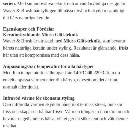
serien
. Med sin innovativa teknik och användarvänliga design tar
Waver & Brush hårstylingen till nästa nivå och skyddar samtidigt
ditt hårs naturliga keratin.
Egenskaper och Fördelar
Keratinskyddande Micro Glitt-teknik
Waver & Brush är utrustad med
Micro Glitt-teknik
, som bevarar
hårets naturliga keratin under styling. Resultatet är glänsande, friskt
hår utan att kompromissa med dess hälsa.
Anpassningsbar temperatur för alla hårtyper
Med fem temperaturinställningar från
140°C till 220°C
kan du
enkelt anpassa värmen efter din hårtyp, oavsett om det är tunt,
normalt eller tjockt.
Infraröd värme för skonsam styling
Den infraröda värmen skyddar håret mot termisk stress, minskar
friss och skapar en hållbar frisyr. Värmen tränger in i hårkärnan och
bevarar nagelbandens hälsa, vilket ger ett silkeslent och välmående
resultat.