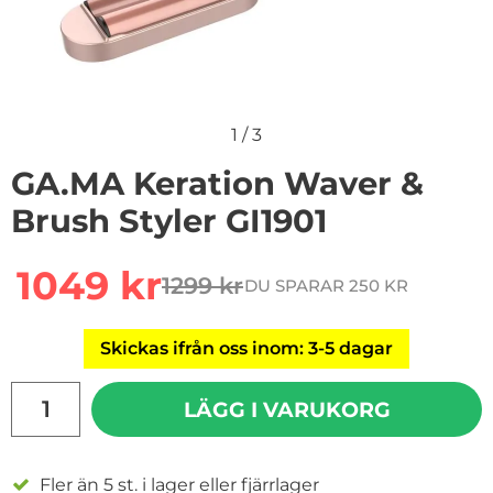
1
/
3
GA.MA Keration Waver &
Brush Styler GI1901
Handla denna produkt GA.MA Keration Waver & Brush S
rea pris
1049 kr
1299 kr
DU SPARAR 250 KR
tidigare pris
Skickas ifrån oss inom: 3-5 dagar
antal
LÄGG I VARUKORG
Fler än 5 st. i lager eller fjärrlager