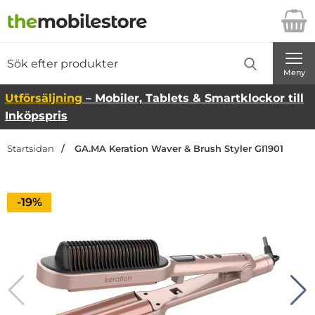
Startsidan för Danira Telecom AB
Sök
Sök på Danira Telecom AB
Genomför
Meny
Utförsäljning
– Mobiler, Tablets & Smartklockor till
Inköpspris
Startsidan
GA.MA Keration Waver & Brush Styler GI1901
Priset är nedsatt med
-19%