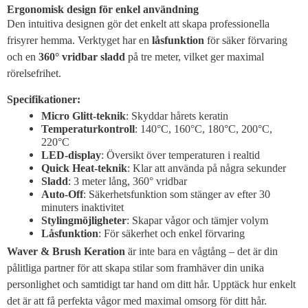
Ergonomisk design för enkel användning
Den intuitiva designen gör det enkelt att skapa professionella
frisyrer hemma. Verktyget har en
låsfunktion
för säker förvaring
och en
360° vridbar sladd
på tre meter, vilket ger maximal
rörelsefrihet.
Specifikationer:
Micro Glitt-teknik
: Skyddar hårets keratin
Temperaturkontroll
: 140°C, 160°C, 180°C, 200°C,
220°C
LED-display
: Översikt över temperaturen i realtid
Quick Heat-teknik
: Klar att använda på några sekunder
Sladd
: 3 meter lång, 360° vridbar
Auto-Off
: Säkerhetsfunktion som stänger av efter 30
minuters inaktivitet
Stylingmöjligheter
: Skapar vågor och tämjer volym
Låsfunktion
: För säkerhet och enkel förvaring
Waver & Brush Keration
är inte bara en vågtång – det är din
pålitliga partner för att skapa stilar som framhäver din unika
personlighet och samtidigt tar hand om ditt hår. Upptäck hur enkelt
det är att få perfekta vågor med maximal omsorg för ditt hår.