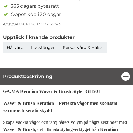
365 dagars bytesrätt
Öppet köp i 30 dagar
Art nr:
A00-ORD-8023277163843
Upptäck liknande produkter
Hårvård
Locktänger
Personvård & Hälsa
Produktbeskrivning
Stä
Produktbeskrivning
GA.MA Keration Waver & Brush Styler GI1901
Waver & Brush Keration – Perfekta vågor med skonsam
värme och keratinskydd
Skapa vackra vågor och tämj hårets volym på några sekunder med
Waver & Brush
, det ultimata stylingverktyget från
Keration-