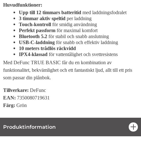
Huvudfunktioner:
Upp till 12 timmars batteritid
med laddningsfodralet
3 timmar aktiv speltid
per laddning
Touch-kontroll
för smidig användning
Perfekt passform
för maximal komfort
Bluetooth 5.2
för stabil och snabb anslutning
USB-C-laddning
för snabb och effektiv laddning
10 meters trådlös räckvidd
IPX4-klassad
för vattentålighet och svettresistens
Med DeFunc TRUE BASIC får du en kombination av
funktionalitet, bekvämlighet och ett fantastiskt ljud, allt till ett pris
som passar din plånbok.
Tillverkare:
DeFunc
EAN:
7350080719631
Färg:
Grön
Produktinformation
öpp