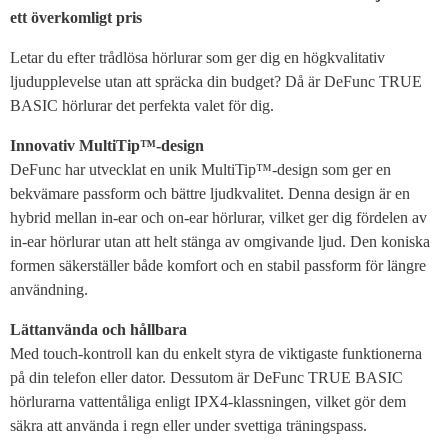
ett överkomligt pris
Letar du efter trådlösa hörlurar som ger dig en högkvalitativ
ljudupplevelse utan att spräcka din budget? Då är DeFunc TRUE
BASIC hörlurar det perfekta valet för dig.
Innovativ MultiTip™-design
DeFunc har utvecklat en unik MultiTip™-design som ger en
bekvämare passform och bättre ljudkvalitet. Denna design är en
hybrid mellan in-ear och on-ear hörlurar, vilket ger dig fördelen av
in-ear hörlurar utan att helt stänga av omgivande ljud. Den koniska
formen säkerställer både komfort och en stabil passform för längre
användning.
Lättanvända och hållbara
Med touch-kontroll kan du enkelt styra de viktigaste funktionerna
på din telefon eller dator. Dessutom är DeFunc TRUE BASIC
hörlurarna vattentåliga enligt IPX4-klassningen, vilket gör dem
säkra att använda i regn eller under svettiga träningspass.