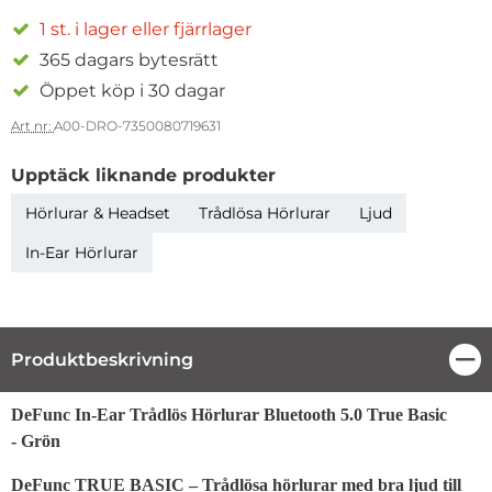
1 st. i lager eller fjärrlager
365 dagars bytesrätt
Öppet köp i 30 dagar
Art nr:
A00-DRO-7350080719631
Upptäck liknande produkter
Hörlurar & Headset
Trådlösa Hörlurar
Ljud
In-Ear Hörlurar
Produktbeskrivning
Stä
Produktbeskrivning
DeFunc In-Ear Trådlös Hörlurar Bluetooth 5.0 True Basic
- Grön
DeFunc TRUE BASIC – Trådlösa hörlurar med bra ljud till