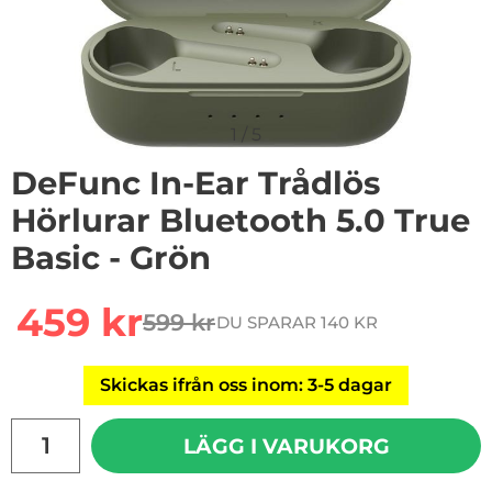
1
/
5
DeFunc In-Ear Trådlös
Hörlurar Bluetooth 5.0 True
Basic - Grön
Handla denna produkt DeFunc In-Ear Trådlös Hörlurar B
rea pris
459 kr
599 kr
DU SPARAR 140 KR
tidigare pris
Skickas ifrån oss inom: 3-5 dagar
antal
LÄGG I VARUKORG