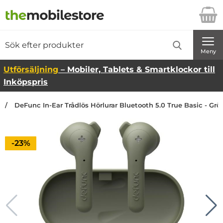
Startsidan för Danira Telecom AB
Sök
Sök på Danira Telecom AB
Genomför
Meny
Utförsäljning
– Mobiler, Tablets & Smartklockor till
Inköpspris
DeFunc In-Ear Trådlös Hörlurar Bluetooth 5.0 True Basic - Grö
Priset är nedsatt med
-23%