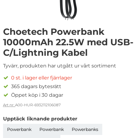
1
/
11
Choetech Powerbank
10000mAh 22.5W med USB-
C/Lightning Kabel
Tyvärr, produkten har utgått ur vårt sortiment
0 st. i lager eller fjärrlager
365 dagars bytesrätt
Öppet köp i 30 dagar
Art nr:
A00-HUR-6932112106087
Upptäck liknande produkter
Powerbank
Powerbank
Powerbanks