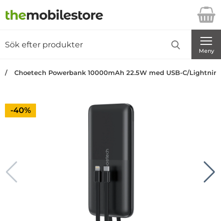
Startsidan för Danira Telecom AB
Sök
Sök på Danira Telecom AB
Genomför
Meny
Choetech Powerbank 10000mAh 22.5W med USB-C/Lightning
Priset är nedsatt med
-40%