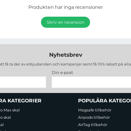
Produkten har inga recensioner
Skriv en recension
Nyhetsbrev
att få ta del av erbjudanden och kampanjer samt få 10% rabatt på all
Din e-post
RA KATEGORIER
POPULÄRA KATEGO
ro Max skal
Magsafe tillbehör
o skal
Airpods tillbehör
al
AirTag tillbehör