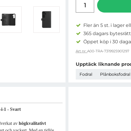
antal
Fler än 5 st. i lager el
365 dagars bytesrätt
Öppet köp i 30 daga
Art nr:
A00-TRA-7319925901297
Upptäck liknande pro
Fodral
Plånboksfodral
-1 - Svart
llverkat av
högkvalitativt
bart och vackert. Med en tidlös