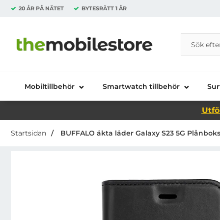
20 ÅR PÅ NÄTET
BYTESRÄTT
1 ÅR
Sök
Sök på Da
Startsidan för Danira Telecom AB
Mobiltillbehör
Smartwatch tillbehör
Sur
Utfö
Startsidan
BUFFALO äkta läder Galaxy S23 5G Plånboksfod