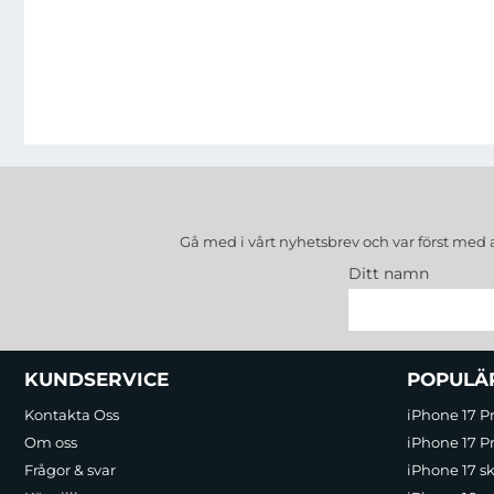
Gå med i vårt nyhetsbrev och var först med 
Ditt namn
Sidfot Blandad info och länkar
KUNDSERVICE
POPULÄ
Kontakta Oss
iPhone 17 P
Om oss
iPhone 17 Pr
Frågor & svar
iPhone 17 sk