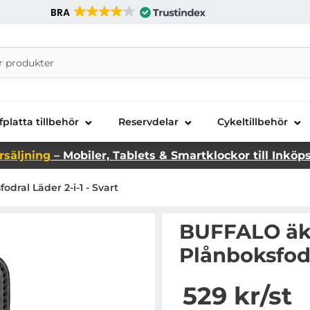
BRA
nira Telecom AB
fplatta tillbehör
Reservdelar
Cykeltillbehör
rsäljning
– Mobiler, Tablets & Smartklockor till Inköp
ral Läder 2-i-1 - Svart
BUFFALO äkt
Plånboksfodr
Handla denna produkt BU
pris
529 kr
/st