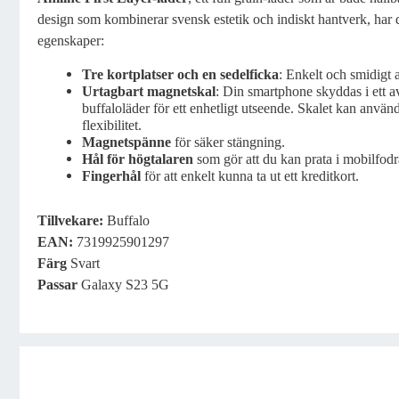
design som kombinerar svensk estetik och indiskt hantverk, har d
egenskaper:
Tre kortplatser och en sedelficka
: Enkelt och smidigt a
Urtagbart magnetskal
: Din smartphone skyddas i ett av
buffaloläder för ett enhetligt utseende. Skalet kan använd
flexibilitet.
Magnetspänne
för säker stängning.
Hål för högtalaren
som gör att du kan prata i mobilfodr
Fingerhål
för att enkelt kunna ta ut ett kreditkort.
Tillvekare:
Buffalo
EAN:
7319925901297
Färg
Svart
Passar
Galaxy S23 5G