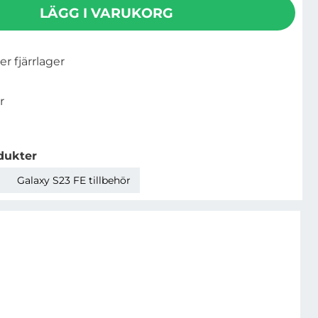
LÄGG I VARUKORG
ler fjärrlager
r
dukter
Galaxy S23 FE tillbehör