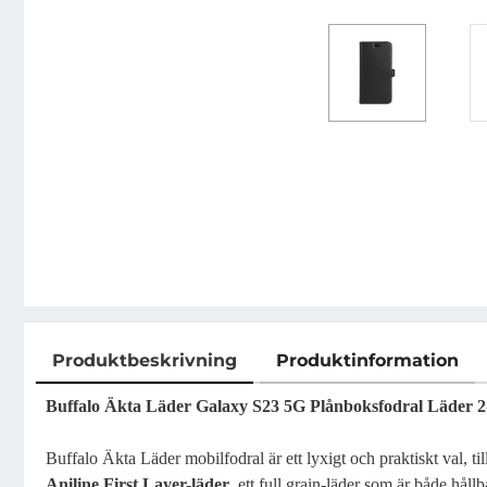
Produktbeskrivning
Produktinformation
Produktbeskrivning
Buffalo Äkta Läder Galaxy S23 5G Plånboksfodral Läder 2-i
Buffalo Äkta Läder mobilfodral är ett lyxigt och praktiskt val, ti
Aniline First Layer-läder
, ett full grain-läder som är både håll