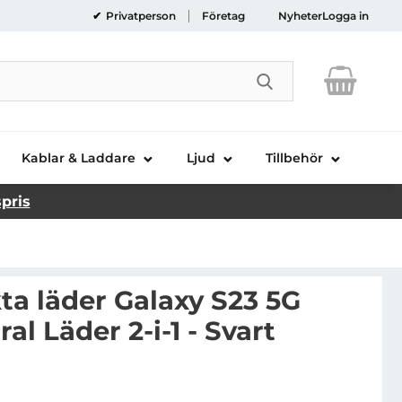
Privatperson
Företag
Nyheter
Logga in
Genomför sökni
Kablar & Laddare
Ljud
Tillbehör
spris
a läder Galaxy S23 5G
al Läder 2-i-1 - Svart
FFALO äkta läder Galaxy S23 5G Plånboksfodral Läder 2-