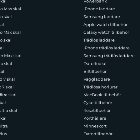
skal
Powerbank
ro Max skal
iPhone laddare
o skal
Samsung laddare
al
Apple watch tillbehör
ro Max skal
Galaxy watch tillbehör
o skal
Trådlös laddare
al
iPhone trådlös laddare
ro Max skal
Samsung trådlös laddare
o skal
Datorfodral
kal
Biltillbehör
d 7 skal
Väggladdare
p 7 skal
Trådlösa hörlurar
ltra skal
MacBook tillbehör
kal
Cykeltillbehör
ltra skal
Resetillbehör
skal
Korthållare
ltra
Minneskort
Plus
Datortillbehör