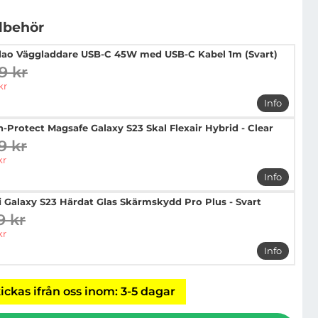
llbehör
ao Väggladdare USB-C 45W med USB-C Kabel 1m (Svart)
9 kr
digare pris
pris
kr
Info
mer info
h-Protect Magsafe Galaxy S23 Skal Flexair Hybrid - Clear
9 kr
digare pris
pris
kr
Info
mer info 
i Galaxy S23 Härdat Glas Skärmskydd Pro Plus - Svart
9 kr
digare pris
pris
kr
Info
mer info 
ickas ifrån oss inom: 3-5 dagar