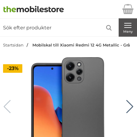
Startsidan för Danira Telecom AB
Sök
Sök på Danira Telecom AB
Genomför
Meny
Startsidan
Mobilskal till Xiaomi Redmi 12 4G Metallic - Grå
Priset är nedsatt med
-23%