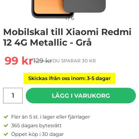
1
/
6
Mobilskal till Xiaomi Redmi
12 4G Metallic - Grå
Handla denna produkt Mobilskal till Xiaomi Redmi 12 4G
rea pris
99 kr
129 kr
DU SPARAR 30 KR
tidigare pris
Skickas ifrån oss inom: 3-5 dagar
antal
LÄGG I VARUKORG
Fler än 5 st. i lager eller fjärrlager
365 dagars bytesrätt
Öppet köp i 30 dagar