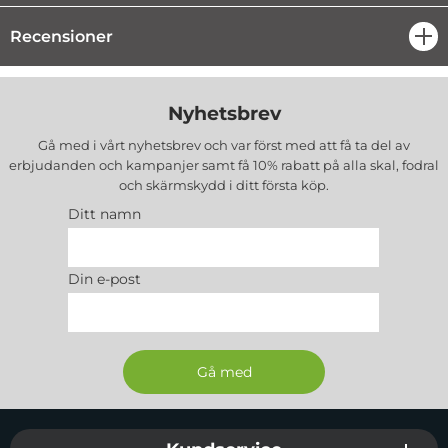
Recensioner
öpp
Nyhetsbrev
Gå med i vårt nyhetsbrev och var först med att få ta del av
erbjudanden och kampanjer samt få 10% rabatt på alla
skal, fodral
och skärmskydd
i ditt första köp.
Ditt namn
Din e-post
Sidfot Blandad info och länkar