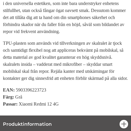
i den universella estetiken, som inte bara understryker enhetens
stilfullhet, utan också fångar ögat oavsett smak. Dessutom kommer
det att tillåta dig att ta hand om din smartphones säkerhet och
förhindra skador när du faller från en höjd, såväl som bildandet av
repor vid frekvent användning.
TPU-plasten som används vid tillverkningen av skalralet är tjock
och samtidigt flexibel nog att appliceras bekvämt på mobilskal, så
detta material av god kvalitet garanterar en hög skyddsnivå.
skalralets insida – vadderat med mikrofiber – skyddar smart
mobilskal skal från repor. Rejäla kanter med utskärningar för
kontakter ger dig sinnesfrid att enheten förblir skärmad på alla sidor.
EAN:
5903396223723
Färg:
Grå
Passar:
Xiaomi Redmi 12 4G
Produktinformation
öpp