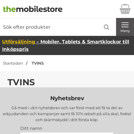
Startsidan för Danira Telecom AB
Sök
Sök på Danira Telecom AB
Genomför
Meny
Utförsäljning
– Mobiler, Tablets & Smartklockor till
Inköpspris
Startsidan
TVINS
TVINS
Nyhetsbrev
Gå med i vårt nyhetsbrev och var först med att få ta del av
erbjudanden och kampanjer samt få 10% rabatt på alla
skal, fodral
och skärmskydd
i ditt första köp.
Ditt namn