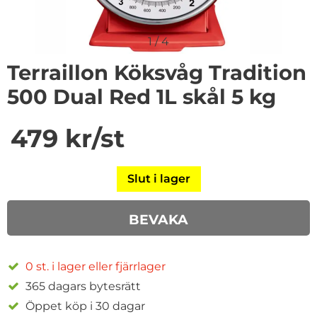
1
/
4
Terraillon Köksvåg Tradition
500 Dual Red 1L skål 5 kg
Handla denna produkt Terraillon Köksvåg Tradition 500 
pris
479 kr
/st
Slut i lager
BEVAKA
0 st. i lager eller fjärrlager
365 dagars bytesrätt
Öppet köp i 30 dagar