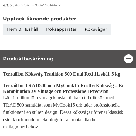
Art nr:
A00-ORD-3094570144766
Upptäck liknande produkter
Hem & Hushåll
Köksapparater
Köksvågar
Produktbeskrivning
Stä
Produktbeskrivning
Terraillon Köksvåg Tradition 500 Dual Red 1L skål, 5 kg
Terraillon TRAD500 och MyCook15 Rostfri Köksvåg – En
Kombination av Vintage och Professionell Precision
Låt Terraillon föra vintagekänslan tillbaka till ditt kök med
TRAD500 samtidigt som MyCook15 erbjuder professionella
funktioner i en stilren design. Dessa köksvågar förenar klassisk
estetik och modern teknologi för att möta alla dina
matlagningsbehov.