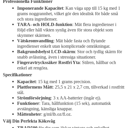
Professionella Funktioner
Imponerande Kapacitet
: Kan väga upp till 15 kg med 1
grams noggrannhet, vilket gör den idealisk för både små
och stora ingredienser.
TARA- och HOLD-funktion
: Mät flera ingredienser i
följd eller håll vikten synlig även för stora objekt som
skymmer skärmen.
Vätskeomvandling
: Mät både fasta och flytande
ingredienser enkelt utan komplicerade omräkningar.
Bakgrundsbelyst LCD-skärm
: Stor och tydlig skärm för
snabb avläsning, även i stressiga situationer.
Fingeravtryckssäker Rostfri Yta
: Stilren, hållbar och
enkel att rengöra.
Specifikationer
Kapacitet
: 15 kg med 1 grams precision.
Plattformens Mått
: 25,5 x 21 x 2,7 cm, tillverkad i rostfritt
stål.
Strömförsörjning
: 3 x AA-batterier (ingår ej).
Funktioner
: Tara, hållfunktion (15 sek), automatisk
avstängning, känsliga knappar.
Måttenheter
: g/ml/lb.oz/fl.oz.
Välj Din Perfekta Köksvåg
TRAD500
för dig som älskar vintage och enkelhet.