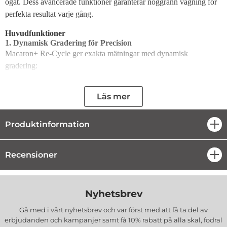
ögat. Dess avancerade funktioner garanterar noggrann vägning för
perfekta resultat varje gång.
Huvudfunktioner
1. Dynamisk Gradering för Precision
Macaron+ Re-Cycle ger exakta mätningar med dynamisk
gradering:
0,5 g precision
för vikter mellan 3 g och 1000 g.
1 g precision
för vikter mellan 1001 g och 5000 g.
Läs mer
Perfekt för att noggrant dosera ingredienser vid bakning och
matlagning.
Produktinformation
öpp
2. ADD'N Weigh-funktion
Lägg till ingredienser i följd utan att behöva tömma skålen. Tryck
bara på "Tare" mellan varje tillägg för att nollställa vågen.
Recensioner
öpp
3. Vätskemätning
Med den praktiska vätskeomvandlingen kan du enkelt väga både
torra och våta ingredienser i samma skål, vilket sparar tid och
Nyhetsbrev
förenklar din matlagning.
Gå med i vårt nyhetsbrev och var först med att få ta del av
erbjudanden och kampanjer samt få 10% rabatt på alla
skal, fodral
4. Anpassningsbar Automatisk Avstängning