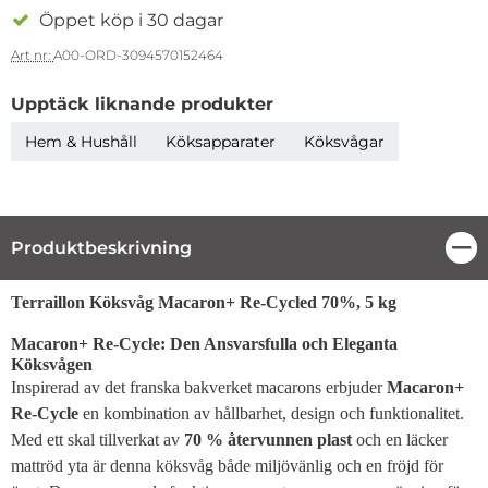
Öppet köp i 30 dagar
Art nr:
A00-ORD-3094570152464
Upptäck liknande produkter
Hem & Hushåll
Köksapparater
Köksvågar
Produktbeskrivning
Stä
Produktbeskrivning
Terraillon Köksvåg Macaron+ Re-Cycled 70%, 5 kg
Macaron+ Re-Cycle: Den Ansvarsfulla och Eleganta
Köksvågen
Inspirerad av det franska bakverket macarons erbjuder
Macaron+
Re-Cycle
en kombination av hållbarhet, design och funktionalitet.
Med ett skal tillverkat av
70 % återvunnen plast
och en läcker
mattröd yta är denna köksvåg både miljövänlig och en fröjd för