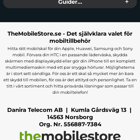
Guider...
Funktioner:
ADD'N Weigh, Auto Shut Off
(anpassningsbar).
Strömförsörjning:
Kräver 2 x AAA-batterier (ingår ej).
Mått:
20,2 x 22,1 x 2 cm.
Plattform:
Stor och hållbar för enkel användning.
TheMobileStore.se - Det självklara valet för
Tillverkare:
Terraillon
mobiltillbehör
EAN:
3094570152464
Hitta rätt mobilskal för din Apple, Huawei, Samsung och Sony
mobil. Förvara din HTC i en passande läderväska, skydda
skärmen med displayskydd eller gör din iPhone till en komplett
multimediemaskin med ett par snygga hörlurar. Möjligheterna
är i stort sett oändliga. För oss är ett skal så mycket mer än bara
ett skydd till mobilen, för oss är det attityd och personlighet. Ta en
titt i vårt sortiment och hitta prisvärda lösningar som passar till
din mobiltelefon!
Danira Telecom AB | Kumla Gårdsväg 13 |
14563 Norsborg
Org. Nr. 556887-7384