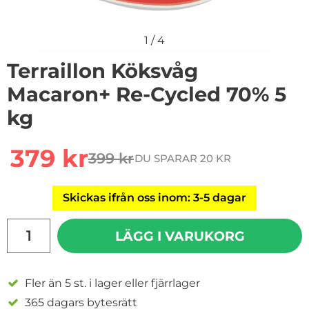
1
/
4
Terraillon Köksvåg
Macaron+ Re-Cycled 70% 5
kg
Handla denna produkt Terraillon Köksvåg Macaron+ Re
rea pris
379 kr
399 kr
DU SPARAR 20 KR
tidigare pris
Skickas ifrån oss inom: 3-5 dagar
antal
LÄGG I VARUKORG
Fler än 5 st. i lager eller fjärrlager
365 dagars bytesrätt