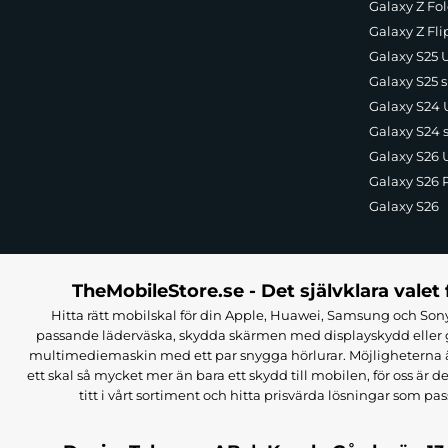
Galaxy Z Fol
Galaxy Z Fli
Galaxy S25 U
Galaxy S25 s
Galaxy S24 U
Galaxy S24 
Galaxy S26 U
Galaxy S26 
Galaxy S26
TheMobileStore.se - Det självklara valet 
Hitta rätt mobilskal för din Apple, Huawei, Samsung och Sony
passande läderväska, skydda skärmen med displayskydd eller g
multimediemaskin med ett par snygga hörlurar. Möjligheterna är i
ett skal så mycket mer än bara ett skydd till mobilen, för oss är d
titt i vårt sortiment och hitta prisvärda lösningar som pas