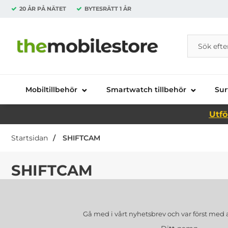
20 ÅR PÅ NÄTET
BYTESRÄTT
1 ÅR
Sök
Sök på Da
Startsidan för Danira Telecom AB
Mobiltillbehör
Smartwatch tillbehör
Sur
Utfö
Startsidan
SHIFTCAM
SHIFTCAM
Gå med i vårt nyhetsbrev och var först med 