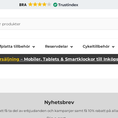
BRA
nira Telecom AB
fplatta tillbehör
Reservdelar
Cykeltillbehör
rsäljning
– Mobiler, Tablets & Smartklockor till Inköp
Nyhetsbrev
att få ta del av erbjudanden och kampanjer samt få 10% rabatt på all