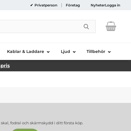
Privatperson
Företag
Nyheter
Logga in
Genomför sökni
Kablar & Laddare
Ljud
Tillbehör
spris
a
skal, fodral och skärmskydd
i ditt första köp.