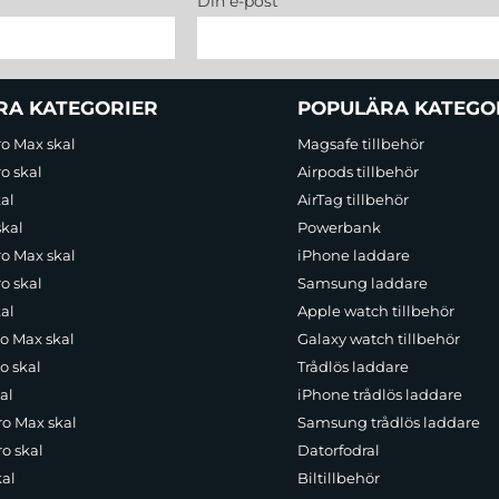
Din e-post
RA KATEGORIER
POPULÄRA KATEGO
ro Max skal
Magsafe tillbehör
o skal
Airpods tillbehör
al
AirTag tillbehör
skal
Powerbank
ro Max skal
iPhone laddare
o skal
Samsung laddare
al
Apple watch tillbehör
ro Max skal
Galaxy watch tillbehör
o skal
Trådlös laddare
al
iPhone trådlös laddare
ro Max skal
Samsung trådlös laddare
o skal
Datorfodral
kal
Biltillbehör