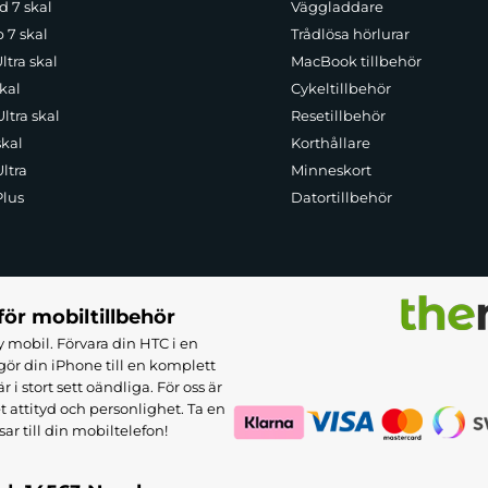
d 7 skal
Väggladdare
p 7 skal
Trådlösa hörlurar
ltra skal
MacBook tillbehör
kal
Cykeltillbehör
ltra skal
Resetillbehör
skal
Korthållare
ltra
Minneskort
Plus
Datortillbehör
för mobiltillbehör
 mobil. Förvara din HTC i en
ör din iPhone till en komplett
 stort sett oändliga. För oss är
et attityd och personlighet. Ta en
sar till din mobiltelefon!