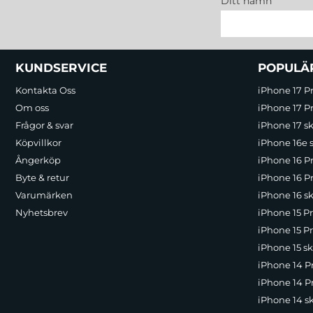
Ditt namn
Sidfot Blandad info och länkar
KUNDSERVICE
POPULÄ
Kontakta Oss
iPhone 17 P
Om oss
iPhone 17 Pr
Frågor & svar
iPhone 17 sk
Köpvillkor
iPhone 16e 
Ångerköp
iPhone 16 P
Byte & retur
iPhone 16 Pr
Varumärken
iPhone 16 sk
Nyhetsbrev
iPhone 15 P
iPhone 15 Pr
iPhone 15 sk
iPhone 14 P
iPhone 14 Pr
iPhone 14 s