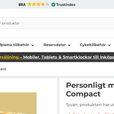
BRA
nira Telecom AB
fplatta tillbehör
Reservdelar
Cykeltillbehör
rsäljning
– Mobiler, Tablets & Smartklockor till Inköp
pact
Personligt m
Compact
Tyvärr, produkten har u