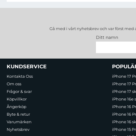
Gå med i vårt nyhetsbrev och var först med 
Ditt namn
Sidfot Blandad info och länkar
KUNDSERVICE
POPULÄ
Kontakta Oss
iPhone 17 P
Om oss
iPhone 17 Pr
Frågor & svar
iPhone 17 sk
Köpvillkor
iPhone 16e 
Ångerköp
iPhone 16 P
Byte & retur
iPhone 16 Pr
Varumärken
iPhone 16 sk
Nyhetsbrev
iPhone 15 P