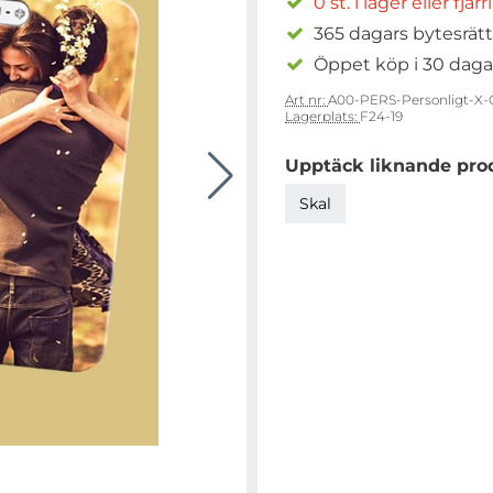
0 st. i lager eller fjär
365 dagars bytesrätt
Öppet köp i 30 daga
Art nr:
A00-PERS-Personligt-X
Lagerplats:
F24-19
Upptäck liknande pro
Skal