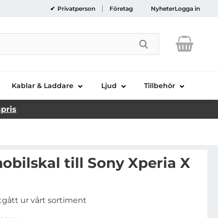
Privatperson
Företag
Nyheter
Logga in
Genomför sökni
Kablar & Laddare
Ljud
Tillbehör
spris
obilskal till Sony Xperia X
tgått ur vårt sortiment