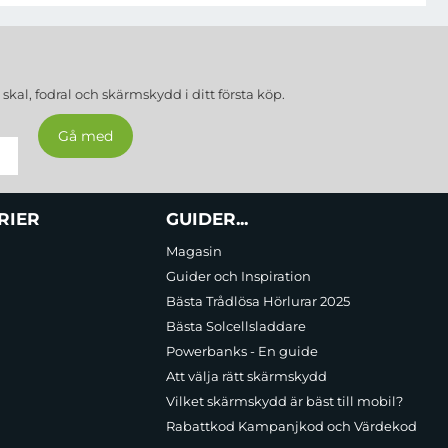
a
skal, fodral och skärmskydd
i ditt första köp.
RIER
GUIDER...
Magasin
Guider och Inspiration
Bästa Trådlösa Hörlurar 2025
Bästa Solcellsladdare
Powerbanks - En guide
Att välja rätt skärmskydd
Vilket skärmskydd är bäst till mobil?
Rabattkod Kampanjkod och Värdekod