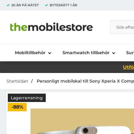
20 ÅR PÅ NÄTET
BYTESRÄTT
1 ÅR
Sök
Sök på Da
Startsidan för Danira Telecom AB
Mobiltillbehör
Smartwatch tillbehör
Sur
Utfö
Startsidan
Personligt mobilskal till Sony Xperia X Com
Lagerrensning
Priset är nedsatt med
-88%