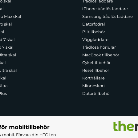
o skal
Trådlös laddare
al
iPhone trådlös laddare
ro Max skal
Samsung trådlös laddare
o skal
Datorfodral
kal
Biltillbehör
d 7 skal
Väggladdare
p 7 skal
Trådlösa hörlurar
ltra skal
MacBook tillbehör
kal
Cykeltillbehör
ltra skal
Resetillbehör
skal
Korthållare
ltra
Minneskort
Plus
Datortillbehör
för mobiltillbehör
 mobil. Förvara din HTC i en