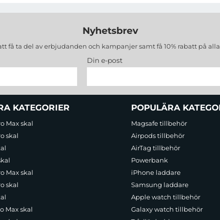
Nyhetsbrev
att få ta del av erbjudanden och kampanjer samt få 10% rabatt på all
Din e-post
RA KATEGORIER
POPULÄRA KATEGO
ro Max skal
Magsafe tillbehör
o skal
Airpods tillbehör
al
AirTag tillbehör
skal
Powerbank
ro Max skal
iPhone laddare
o skal
Samsung laddare
al
Apple watch tillbehör
ro Max skal
Galaxy watch tillbehör