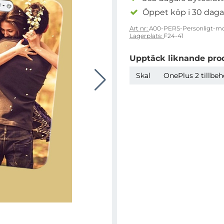
Öppet köp i 30 daga
Art nr:
A00-PERS-Personligt-mo
Lagerplats:
F24-41
Upptäck liknande pro
Skal
OnePlus 2 tillbeh