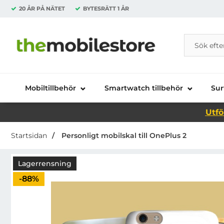
20 ÅR PÅ NÄTET
BYTESRÄTT
1 ÅR
Sök
Sök på Da
Startsidan för Danira Telecom AB
Mobiltillbehör
Smartwatch tillbehör
Sur
Utfö
Startsidan
Personligt mobilskal till OnePlus 2
Lagerrensning
Priset är nedsatt med
-88%