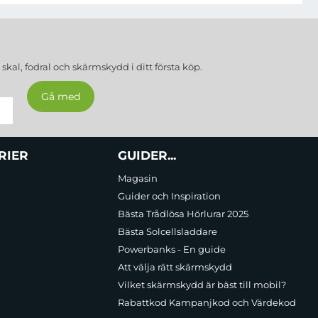
a
skal, fodral och skärmskydd
i ditt första köp.
RIER
GUIDER...
Magasin
Guider och Inspiration
Bästa Trådlösa Hörlurar 2025
Bästa Solcellsladdare
Powerbanks - En guide
Att välja rätt skärmskydd
Vilket skärmskydd är bäst till mobil?
Rabattkod Kampanjkod och Värdekod