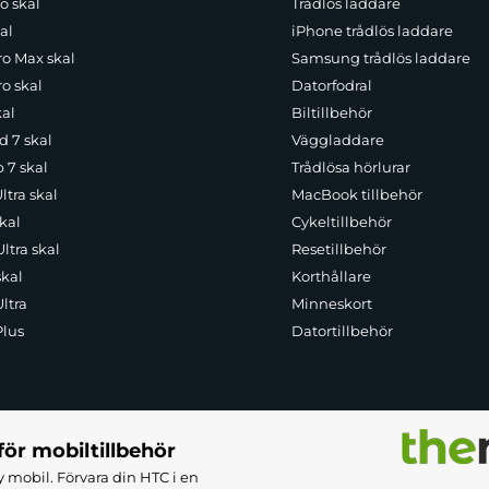
o skal
Trådlös laddare
al
iPhone trådlös laddare
ro Max skal
Samsung trådlös laddare
o skal
Datorfodral
kal
Biltillbehör
d 7 skal
Väggladdare
p 7 skal
Trådlösa hörlurar
ltra skal
MacBook tillbehör
kal
Cykeltillbehör
ltra skal
Resetillbehör
skal
Korthållare
ltra
Minneskort
Plus
Datortillbehör
för mobiltillbehör
 mobil. Förvara din HTC i en