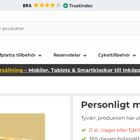
BRA
nira Telecom AB
fplatta tillbehör
Reservdelar
Cykeltillbehör
rsäljning
– Mobiler, Tablets & Smartklockor till Inköp
Personligt m
Tyvärr, produkten har u
0 st. i lager eller fjär
365 dagars bytesrätt