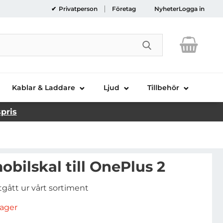
Privatperson
Företag
Nyheter
Logga in
Genomför sökni
Kablar & Laddare
Ljud
Tillbehör
spris
obilskal till OnePlus 2
tgått ur vårt sortiment
rlager