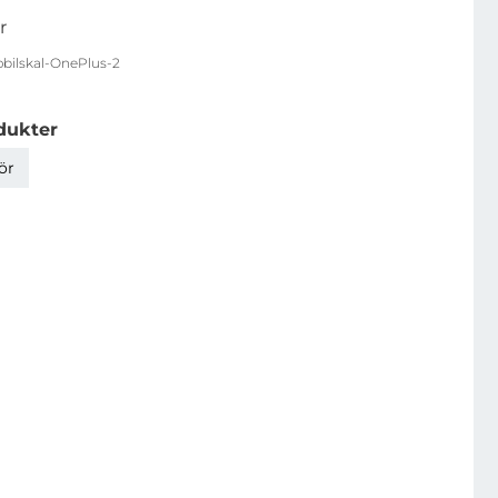
r
bilskal-OnePlus-2
dukter
ör