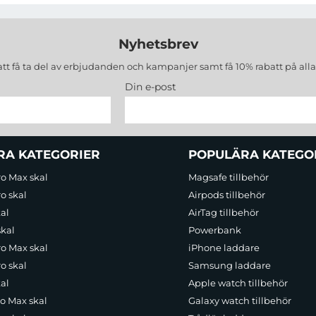
Nyhetsbrev
att få ta del av erbjudanden och kampanjer samt få 10% rabatt på all
Din e-post
RA KATEGORIER
POPULÄRA KATEGO
ro Max skal
Magsafe tillbehör
o skal
Airpods tillbehör
al
AirTag tillbehör
skal
Powerbank
ro Max skal
iPhone laddare
o skal
Samsung laddare
al
Apple watch tillbehör
ro Max skal
Galaxy watch tillbehör