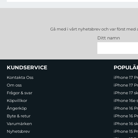
Gå med i vårt nyhetsbrev och var först med 
Ditt namn
Sidfot Blandad info och länkar
KUNDSERVICE
POPULÄ
Kontakta Oss
iPhone 17 P
Om oss
iPhone 17 Pr
Frågor & svar
iPhone 17 sk
Köpvillkor
iPhone 16e 
Ångerköp
iPhone 16 P
Byte & retur
iPhone 16 Pr
Varumärken
iPhone 16 sk
Nyhetsbrev
iPhone 15 P