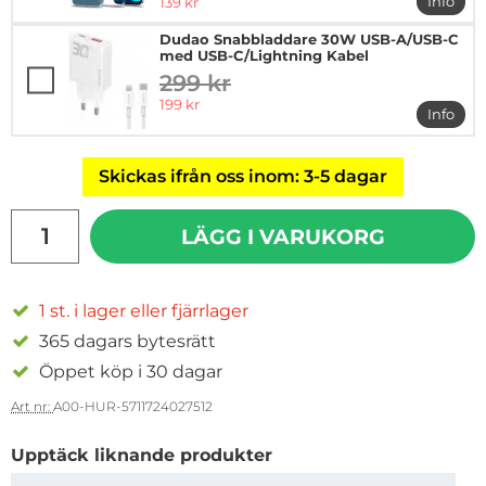
rea pris
Info
139 kr
mer in
Dudao Snabbladdare 30W USB-A/USB-C
med USB-C/Lightning Kabel
299 kr
tidigare pris
rea pris
199 kr
Info
mer i
Skickas ifrån oss inom: 3-5 dagar
antal
LÄGG I VARUKORG
1 st. i lager eller fjärrlager
365 dagars bytesrätt
Öppet köp i 30 dagar
Art nr:
A00-HUR-5711724027512
Upptäck liknande produkter