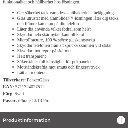
funktionalitet och hållbarhet hos lösningen.
Ger säkerhet tack vare dess antibakteriella beläggning
Glas utrustat med CamSlider™-lösningen låter dig täcka
den främre kameran på din telefon
Låter dig använda vilket fodral som helst
Skyddar hela skärmytan kant till kant
MicroFracture, 100 % större glaskantstyrka
Skyddar telefonen från att spricka skärmen vid stötar
Skyddar mot repor på skärmen
Helt transparent
Säkerställer full känslighet för pekpanelen
Motståndskraftig mot smuts och fingeravtryck
Lätt att montera
Tillverkare
: PanzerGlass
EAN
: 5711724027512
Färg
: Svart
Passar
: iPhone 13/13 Pro
Produktinformation
öpp