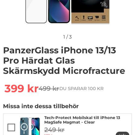
1
/
3
PanzerGlass iPhone 13/13
Pro Härdat Glas
Skärmskydd Microfracture
Handla denna produkt PanzerGlass iPhone 13/13 Pro Hä
rea pris
399 kr
499 kr
DU SPARAR 100 KR
tidigare pris
Missa inte dessa tillbehör
Tech-Protect Mobilskal till iPhone 13
MagSafe Magmat - Clear
249 kr
tidigare pris