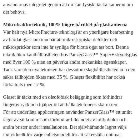
användarnas integritet genom att du kan fysiskt täcka kameran om
det behövs.
Mikrofrakturteknik, 100% högre hårdhet på glaskanterna
Vår helt nya MicroFracture-teknologi är en ytterligare bearbetning
av härdat glas som innebär att mikroskopiska defekter och
mikrosprickor som inte är synliga för blotta ögat tas bort. Denna
teknik ökar kanthållfastheten hos PanzerGlass™ Super+ skyddsglas
med över 100 % utan att påverka andra mekaniska egenskaper.
Tack vare den nya tekniken har dessutom slaghållfastheten och den
säkra fallhöjden ökats med 35 %. Glasets flexibilitet har också
förbättrats med 17 %.
Glaset är täckt med en oleofobisk beläggning som förhindrar
fingeravtryck och hjälper till att hålla telefonens skärm ren.
För att underlätta appliceringen använder PanzerGlass™ ett unikt
lager av silikonlim som förhindrar bildandet av luftbubblor och
andra brister under installationen. Det självhäftande lagret väljs
individuellt för varje enhetsmodell för att säkerställa optimal