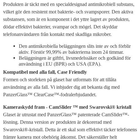
Produkten är täckt med en specialdesignad antimikrobiell substans,
vilket gör den resistent mot bakterie- och svampsporer. Den aktiva
substansen, som är en komponent i det yttre lagret av produkten,
dödar effektivt bakterier, svampar och mögel. Det skyddar
telefonanvändaren från kontakt med skadliga mikrober.
Den antimikrobiella beläggningen slits inte av och förblir
aktiv. Förstör 99,99% av bakterierna inom 24 timmar.
Beläggningen är giftfri, livsmedelssäker och godkänd för
användning i EU (BPR) och USA (EPA).
Kompatibel med alla fall, Case Friendly
Formen och storleken på glaset har utformats för att tillåta
användning av alla fall. Vi inbjuder dig att bekanta dig med
PanzerGlass™ ClearCase™-fodralerbjudandet.
Kameraskydd fram - CamSlider ™ med Swarovski® kristall
Glaset är utrustat med PanzerGlass™ patenterade CamSlider™-
lösning. Denna version av produkten är dekorerad med
Swarovski®-kristall. Detta är ett skal som effektivt täcker telefonens
främre kamera mot obehörig åtkomst. Det säkerställer helt