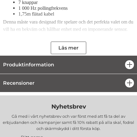
7 knappar
1 000 Hz pollingfrekvens
1,75m flätad kabel
Denna måste vara designad för spelare och det perfekta valet om du
vill ha en bekväm och hållbar enhet med en imponerande sensor.
Denna optiska mus väger 72 g vilket gör att du kan kontrollera
varje rörelse med perfekt precision.
Läs mer
Den konturerade designen och den ergonomiska formen på denna
North gamingmus hjälper utmattning av hanteras under spelet. Det
Produktinformation
öpp
är perfekt för en riktig gamer.
Recensioner
öpp
Tillverkare
: NORTH
EAN
: 7319925835059
Färg
: Svart
Nyhetsbrev
Gå med i vårt nyhetsbrev och var först med att få ta del av
erbjudanden och kampanjer samt få 10% rabatt på alla
skal, fodral
och skärmskydd
i ditt första köp.