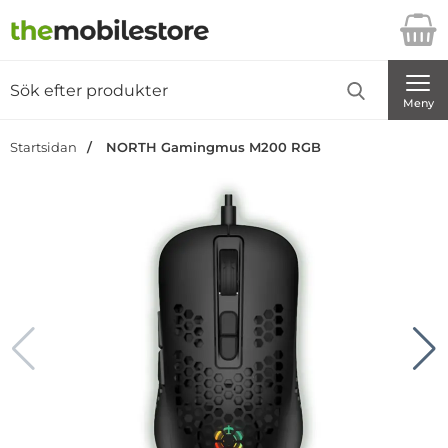
Startsidan för Danira Telecom AB
Sök
Sök på Danira Telecom AB
Genomför
Meny
Startsidan
NORTH Gamingmus M200 RGB