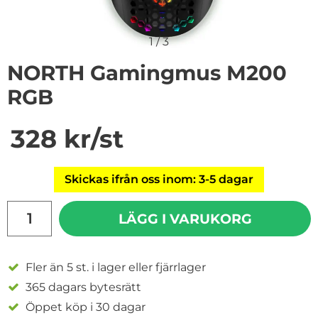
1
/
3
NORTH Gamingmus M200
RGB
Handla denna produkt NORTH Gamingmus M200 RG
pris
328 kr
/st
Skickas ifrån oss inom: 3-5 dagar
antal
LÄGG I VARUKORG
Fler än 5 st. i lager eller fjärrlager
365 dagars bytesrätt
Öppet köp i 30 dagar