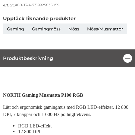
Art nr:
A00-TRA-7319925835059
Upptäck liknande produkter
Gaming
Gamingmöss
Möss
Möss/Musmattor
Produktbeskrivning
Stä
Produktbeskrivning
NORTH Gaming Musmatta P100 RGB
Lätt och ergonomisk gamingmus med RGB LED-effekter, 12 800
DPI, 7 knappar och 1 000 Hz pollingfrekvens.
RGB LED-effekt
12 800 DPI