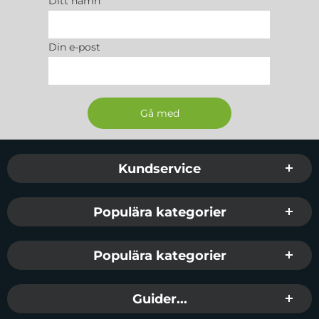
Ditt namn
EAN:
8011869203886
Färg:
Svart/Grön
Din e-post
Sidfot Blandad info och länkar
Kundservice
Populära kategorier
Populära kategorier
Guider...