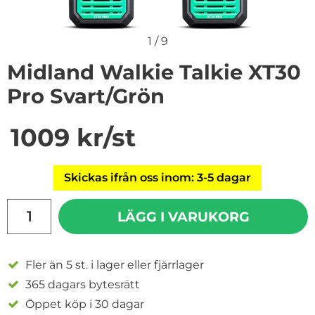
1
/
9
Midland Walkie Talkie XT30
Pro Svart/Grön
Handla denna produkt Midland Walkie Talkie XT30 Pro
pris
1009 kr
/st
Skickas ifrån oss inom: 3-5 dagar
antal
LÄGG I VARUKORG
Fler än 5 st. i lager eller fjärrlager
365 dagars bytesrätt
Öppet köp i 30 dagar