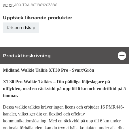
Art nr:
A00-TRA-8011869203886
Upptäck liknande produkter
Krisberedskap
Produktbeskrivning
Stä
Produktbeskrivning
Midland Walkie Talkie XT30 Pro - Svart/Grön
XT30 Pro Walkie Talkies – Din pålitliga följeslagare på
utflykten, med en räckvidd på upp till 6 km och en drifttid på 5
timmar.
Dessa walkie talkies kräver ingen licens och erbjuder 16 PMR446-
kanaler, vilket ger dig en flexibel och effektiv
kommunikationslösning. Med en räckvidd på upp till 6 km under
optimala förhållanden, kan du tryggt hålla kontakten under alla dina