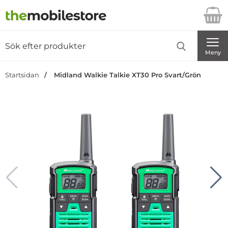
Startsidan för Danira Telecom AB
Sök
Sök på Danira Telecom AB
Genomför
Meny
Startsidan
Midland Walkie Talkie XT30 Pro Svart/Grön