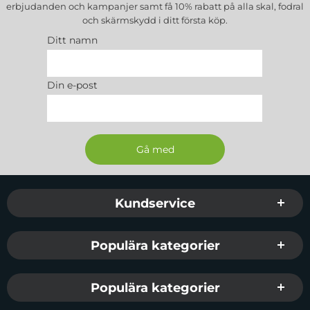
erbjudanden och kampanjer samt få 10% rabatt på alla
skal, fodral
och skärmskydd
i ditt första köp.
Ditt namn
Din e-post
Sidfot Blandad info och länkar
Kundservice
Populära kategorier
Populära kategorier