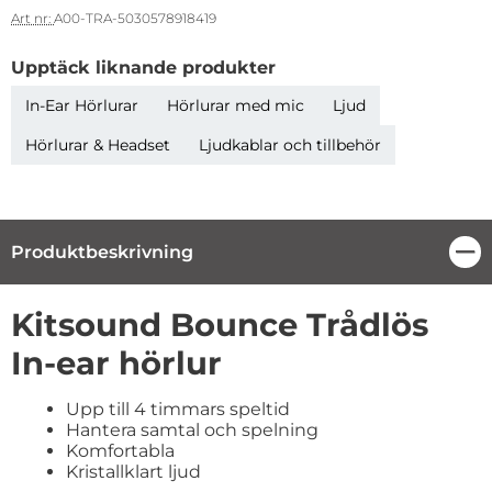
Art nr:
A00-TRA-5030578918419
Upptäck liknande produkter
In-Ear Hörlurar
Hörlurar med mic
Ljud
Hörlurar & Headset
Ljudkablar och tillbehör
Produktbeskrivning
Stä
Produktbeskrivning
Kitsound Bounce Trådlös
In-ear hörlur
Upp till 4 timmars speltid
Hantera samtal och spelning
Komfortabla
Kristallklart ljud