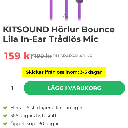
1
/
5
KITSOUND Hörlur Bounce
Lila In-Ear Trådlös Mic
Handla denna produkt KITSOUND Hörlur Bounce Lila In
rea pris
159 kr
199 kr
DU SPARAR 40 KR
tidigare pris
Skickas ifrån oss inom: 3-5 dagar
antal
LÄGG I VARUKORG
Fler än 5 st. i lager eller fjärrlager
365 dagars bytesrätt
Öppet köp i 30 dagar