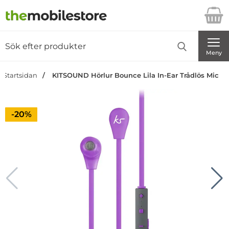
Startsidan för Danira Telecom AB
Sök
Sök på Danira Telecom AB
Genomför
Meny
Startsidan
KITSOUND Hörlur Bounce Lila In-Ear Trådlös Mic
Priset är nedsatt med
-20%