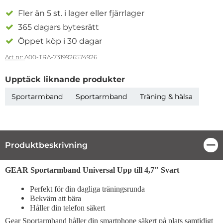
Fler än 5 st. i lager eller fjärrlager
365 dagars bytesrätt
Öppet köp i 30 dagar
Art nr:
A00-TRA-7319926574926
Upptäck liknande produkter
Sportarmband
Sportarmband
Träning & hälsa
Produktbeskrivning
Stä
Produktbeskrivning
GEAR Sportarmband Universal Upp till 4,7" Svart
Perfekt för din dagliga träningsrunda
Bekväm att bära
Håller din telefon säkert
Gear Sportarmband håller din smartphone säkert på plats samtidigt