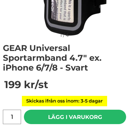
1
/
4
GEAR Universal
Sportarmband 4.7" ex.
iPhone 6/7/8 - Svart
Handla denna produkt GEAR Universal Sportarmband 4.7
pris
199 kr
/st
Skickas ifrån oss inom: 3-5 dagar
antal
LÄGG I VARUKORG