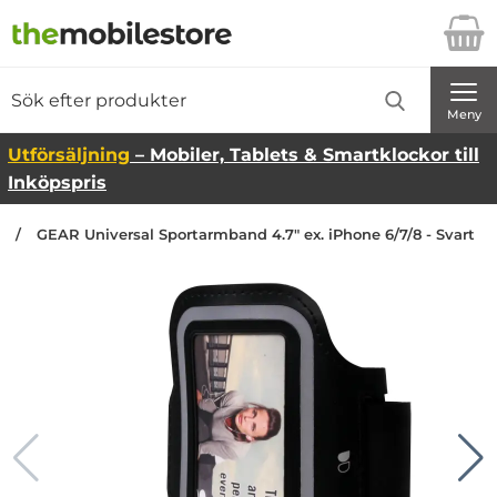
Startsidan för Danira Telecom AB
Sök
Sök på Danira Telecom AB
Genomför
Meny
Utförsäljning
– Mobiler, Tablets & Smartklockor till
Inköpspris
n
GEAR Universal Sportarmband 4.7" ex. iPhone 6/7/8 - Svart