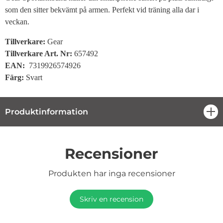
som den sitter bekvämt på armen. Perfekt vid träning alla dar i
veckan.
Tillverkare:
Gear
Tillverkare Art. Nr:
657492
EAN:
7319926574926
Färg:
Svart
Produktinformation
öpp
Recensioner
Produkten har inga recensioner
Skriv en recension