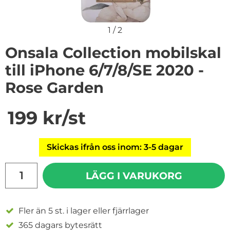
1
/
2
Onsala Collection mobilskal
till iPhone 6/7/8/SE 2020 -
Rose Garden
Handla denna produkt Onsala Collection mobilskal till
pris
199 kr
/st
Skickas ifrån oss inom: 3-5 dagar
antal
LÄGG I VARUKORG
Fler än 5 st. i lager eller fjärrlager
365 dagars bytesrätt