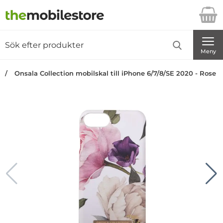
Startsidan för Danira Telecom AB
Sök
Sök på Danira Telecom AB
Genomför
Meny
Onsala Collection mobilskal till iPhone 6/7/8/SE 2020 - Rose 