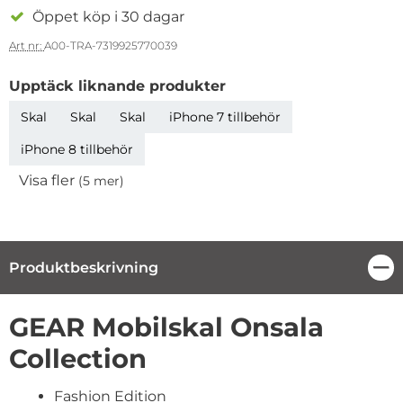
Öppet köp i 30 dagar
Art nr:
A00-TRA-7319925770039
Upptäck liknande produkter
Skal
Skal
Skal
iPhone 7 tillbehör
iPhone 8 tillbehör
Visa fler
(5 mer)
Egenskaper
Produktbeskrivning
Stä
Produktbeskrivning
GEAR Mobilskal Onsala
Collection
Fashion Edition