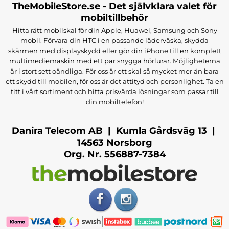
TheMobileStore.se - Det självklara valet för
mobiltillbehör
Hitta rätt mobilskal för din Apple, Huawei, Samsung och Sony
mobil. Förvara din HTC i en passande läderväska, skydda
skärmen med displayskydd eller gör din iPhone till en komplett
multimediemaskin med ett par snygga hörlurar. Möjligheterna
är i stort sett oändliga. För oss är ett skal så mycket mer än bara
ett skydd till mobilen, för oss är det attityd och personlighet. Ta en
titt i vårt sortiment och hitta prisvärda lösningar som passar till
din mobiltelefon!
Danira Telecom AB | Kumla Gårdsväg 13 |
14563 Norsborg
Org. Nr. 556887-7384