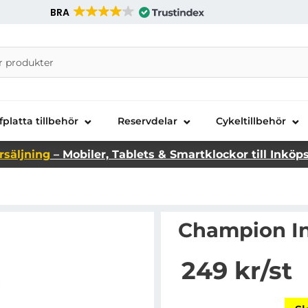
BRA
nira Telecom AB
fplatta tillbehör
Reservdelar
Cykeltillbehör
rsäljning
– Mobiler, Tablets & Smartklockor till Inköp
Champion In
Handla denna produkt C
pris
249 kr
/st