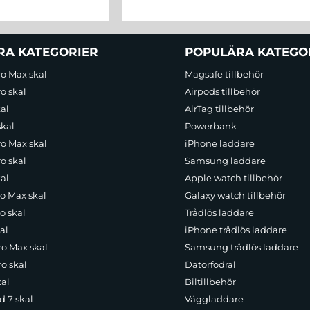
RA KATEGORIER
POPULÄRA KATEGO
ro Max skal
Magsafe tillbehör
o skal
Airpods tillbehör
al
AirTag tillbehör
skal
Powerbank
ro Max skal
iPhone laddare
o skal
Samsung laddare
al
Apple watch tillbehör
ro Max skal
Galaxy watch tillbehör
o skal
Trådlös laddare
al
iPhone trådlös laddare
ro Max skal
Samsung trådlös laddare
o skal
Datorfodral
kal
Biltillbehör
d 7 skal
Väggladdare