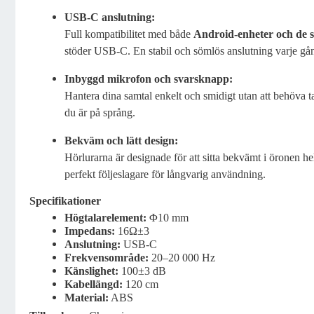
USB-C anslutning:
Full kompatibilitet med både
Android-enheter och de 
stöder USB-C. En stabil och sömlös anslutning varje gå
Inbyggd mikrofon och svarsknapp:
Hantera dina samtal enkelt och smidigt utan att behöva ta
du är på språng.
Bekväm och lätt design:
Hörlurarna är designade för att sitta bekvämt i öronen hel
perfekt följeslagare för långvarig användning.
Specifikationer
Högtalarelement:
Φ10 mm
Impedans:
16Ω±3
Anslutning:
USB-C
Frekvensområde:
20–20 000 Hz
Känslighet:
100±3 dB
Kabellängd:
120 cm
Material:
ABS