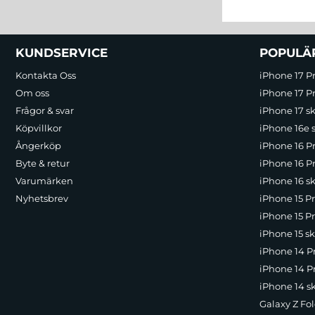
Sidfot Blandad info och länkar
KUNDSERVICE
POPULÄ
Kontakta Oss
iPhone 17 P
Om oss
iPhone 17 Pr
Frågor & svar
iPhone 17 sk
Köpvillkor
iPhone 16e 
Ångerköp
iPhone 16 P
Byte & retur
iPhone 16 Pr
Varumärken
iPhone 16 sk
Nyhetsbrev
iPhone 15 P
iPhone 15 Pr
iPhone 15 sk
iPhone 14 P
iPhone 14 Pr
iPhone 14 s
Galaxy Z Fol