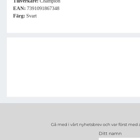
Tillverkare:
Champion
EAN:
7391091867348
Färg:
Svart
Gå med i vårt nyhetsbrev och var först med 
Ditt namn