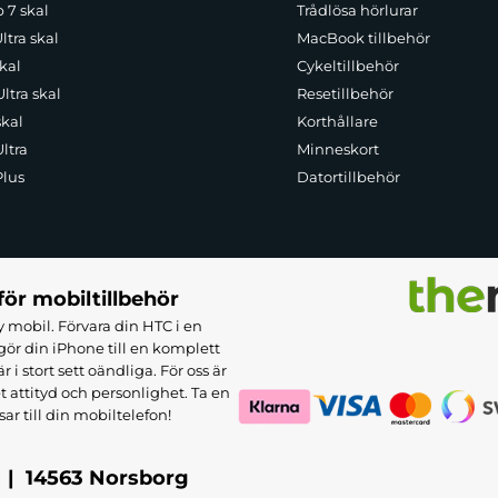
p 7 skal
Trådlösa hörlurar
ltra skal
MacBook tillbehör
kal
Cykeltillbehör
ltra skal
Resetillbehör
skal
Korthållare
ltra
Minneskort
Plus
Datortillbehör
för mobiltillbehör
 mobil. Förvara din HTC i en
ör din iPhone till en komplett
 stort sett oändliga. För oss är
et attityd och personlighet. Ta en
sar till din mobiltelefon!
 | 14563 Norsborg