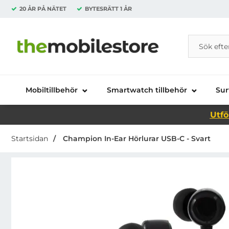
20 ÅR PÅ NÄTET
BYTESRÄTT
1 ÅR
Sök
Sök på Da
Startsidan för Danira Telecom AB
Mobiltillbehör
Smartwatch tillbehör
Sur
Utfö
Startsidan
Champion In-Ear Hörlurar USB-C - Svart