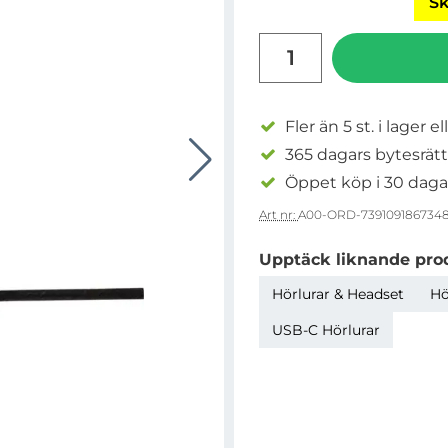
Sk
antal
Fler än 5 st. i lager el
365 dagars bytesrätt
Öppet köp i 30 daga
Art nr:
A00-ORD-739109186734
Upptäck liknande pro
Hörlurar & Headset
Hö
USB-C Hörlurar