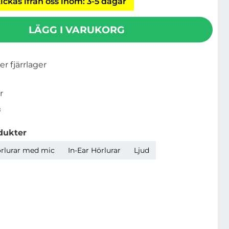
ickas ifrån oss inom: 3-5 dagar
LÄGG I VARUKORG
ler fjärrlager
r
8
dukter
rlurar med mic
In-Ear Hörlurar
Ljud