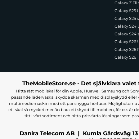
Galaxy Z Fli
Galaxy S25 U
Galaxy S25 s
Galaxy S24 U
Galaxy S24 
Galaxy S26 U
Galaxy S26 
Galaxy S26
TheMobileStore.se - Det självklara valet 
Hitta rätt mobilskal för din Apple, Huawei, Samsung och Sony
passande läderväska, skydda skärmen med displayskydd eller g
multimediemaskin med ett par snygga hörlurar. Möjligheterna är i
ett skal så mycket mer än bara ett skydd till mobilen, för oss är d
titt i vårt sortiment och hitta prisvärda lösningar som pas
Danira Telecom AB | Kumla Gårdsväg 13