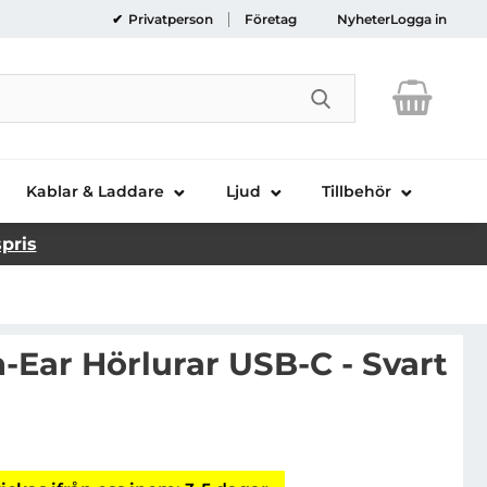
Privatperson
Företag
Nyheter
Logga in
Genomför sökni
Kablar & Laddare
Ljud
Tillbehör
spris
-Ear Hörlurar USB-C - Svart
hampion In-Ear Hörlurar USB-C - Svart