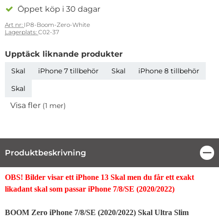
Öppet köp i 30 dagar
Art nr:
IP8-Boom-Zero-White
Lagerplats:
C02-37
Upptäck liknande produkter
Skal
iPhone 7 tillbehör
Skal
iPhone 8 tillbehör
Skal
Visa fler
(1 mer)
Egenskaper
Produktbeskrivning
Stä
Produktbeskrivning
OBS! Bilder visar ett iPhone 13 Skal men du får ett exakt
likadant skal som passar iPhone 7/8/SE (2020/2022)
BOOM Zero iPhone 7/8/SE (2020/2022) Skal Ultra Slim