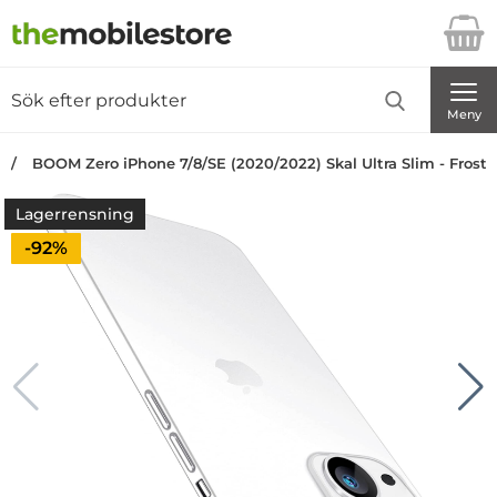
Startsidan för Danira Telecom AB
Sök
Sök på Danira Telecom AB
Genomför
Meny
BOOM Zero iPhone 7/8/SE (2020/2022) Skal Ultra Slim - Frost
Lagerrensning
Priset är nedsatt med
-92%