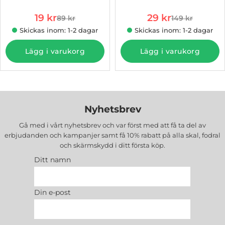
rea pris
rea pris
19 kr
29 kr
89 kr
149 kr
tidigare pris
tidigare pris
Skickas inom: 1-2 dagar
Skickas inom: 1-2 dagar
Lägg i varukorg
Lägg i varukorg
Nyhetsbrev
Gå med i vårt nyhetsbrev och var först med att få ta del av
erbjudanden och kampanjer samt få 10% rabatt på alla
skal, fodral
och skärmskydd
i ditt första köp.
Ditt namn
Din e-post