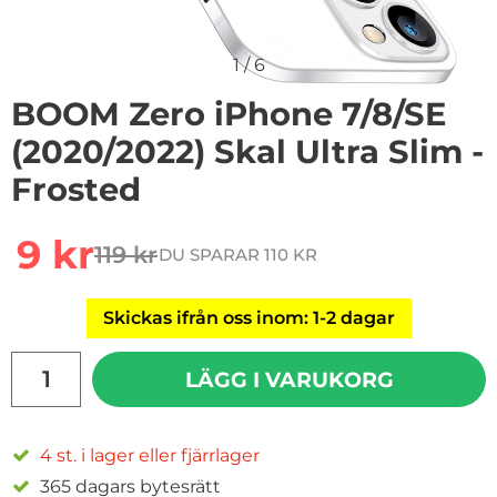
1
/
6
BOOM Zero iPhone 7/8/SE
(2020/2022) Skal Ultra Slim -
Frosted
Handla denna produkt BOOM Zero iPhone 7/8/SE (2020/2
rea pris
9 kr
119 kr
DU SPARAR 110 KR
tidigare pris
Skickas ifrån oss inom: 1-2 dagar
antal
LÄGG I VARUKORG
4 st. i lager eller fjärrlager
365 dagars bytesrätt