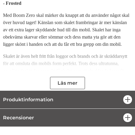
- Frosted
Med Boom Zero skal märker du knappt att du använder något skal
över huvud taget! Känslan som skalet frambringar är mer känslan
av ett extra lager skyddande hud till din mobil. Skalet har inga
obekväma skarvar eller sömmar och dess matta yta gör att den
ligger skönt i handen och att du får ett bra grepp om din mobil.
Skalet är även helt fritt från loggor och brands och är skräddarsytt
för att omsluta din mobils form perfekt. Trots dess ultratunna,
osynliga design fungerar ändå skalet som ett skyddande lager för
din mobil mot repor och smuts. Så för dig som vill behålla designen
Läs mer
och den tunna standardutformningen av din mobil så är det här det
optimala skalet.
Produktinformation
öpp
Detta tunna skal är kompatibelt med trådlös och magsafe
laddning.
Recensioner
öpp
Ultratunnt, skräddarsytt skal på 0.2mm
Minimalistisk design som ger känslan av ett extra hudlager,
snarare än ett skal