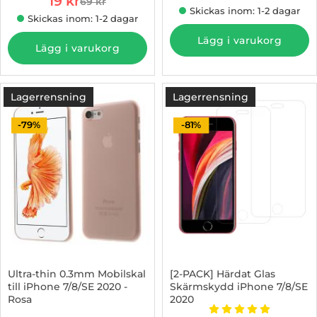
rea pris
19 kr
69 kr
tidigare pris
Skickas inom: 1-2 dagar
Skickas inom: 1-2 dagar
Lägg i varukorg
Lägg i varukorg
Lagerrensning
Lagerrensning
-79%
-81%
Ultra-thin 0.3mm Mobilskal
[2-PACK] Härdat Glas
till iPhone 7/8/SE 2020 -
Skärmskydd iPhone 7/8/SE
Rosa
2020
Art. nr 10021895
Art. nr 1002849851
Betyg: 5 stjärnor 