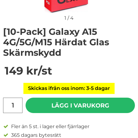
1
/
4
[10-Pack] Galaxy A15
4G/5G/M15 Härdat Glas
Skärmskydd
Handla denna produkt [10-Pack] Galaxy A15 4G/5G/M15
pris
149 kr
/st
Skickas ifrån oss inom: 3-5 dagar
antal
LÄGG I VARUKORG
Fler än 5 st. i lager eller fjärrlager
365 dagars bytesrätt