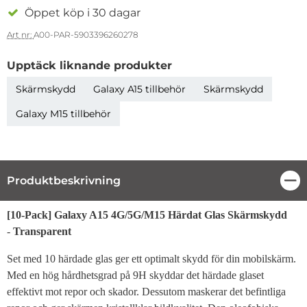
Öppet köp i 30 dagar
Art nr:
A00-PAR-5903396260278
Upptäck liknande produkter
Skärmskydd
Galaxy A15 tillbehör
Skärmskydd
Galaxy M15 tillbehör
Produktbeskrivning
Stä
Produktbeskrivning
[10-Pack] Galaxy A15 4G/5G/M15 Härdat Glas Skärmskydd
-
Transparent
Set med 10 härdade glas ger ett optimalt skydd för din mobilskärm.
Med en hög hårdhetsgrad på 9H skyddar det härdade glaset
effektivt mot repor och skador. Dessutom maskerar det befintliga