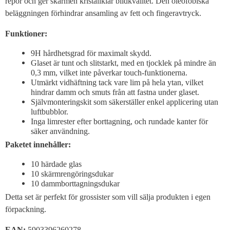
repor och ger skärmen kristallklar bildkvalitet. Den oleofobiska
beläggningen förhindrar ansamling av fett och fingeravtryck.
Funktioner:
9H hårdhetsgrad för maximalt skydd.
Glaset är tunt och slitstarkt, med en tjocklek på mindre än
0,3 mm, vilket inte påverkar touch-funktionerna.
Utmärkt vidhäftning tack vare lim på hela ytan, vilket
hindrar damm och smuts från att fastna under glaset.
Självmonteringskit som säkerställer enkel applicering utan
luftbubblor.
Inga limrester efter borttagning, och rundade kanter för
säker användning.
Paketet innehåller:
10 härdade glas
10 skärmrengöringsdukar
10 dammborttagningsdukar
Detta set är perfekt för grossister som vill sälja produkten i egen
förpackning.
EAN:
5903396260278