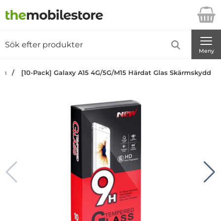
Startsidan för Danira Telecom AB
Sök
Sök på Danira Telecom AB
Genomför
Meny
dan
[10-Pack] Galaxy A15 4G/5G/M15 Härdat Glas Skärmskydd