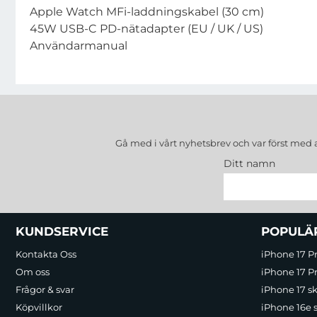
Apple Watch MFi-laddningskabel (30 cm)
45W USB-C PD-nätadapter (EU / UK / US)
Användarmanual
Gå med i vårt nyhetsbrev och var först med 
Ditt namn
Sidfot Blandad info och länkar
KUNDSERVICE
POPULÄ
Kontakta Oss
iPhone 17 P
Om oss
iPhone 17 Pr
Frågor & svar
iPhone 17 sk
Köpvillkor
iPhone 16e 