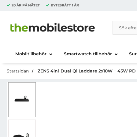
20 ÅR PÅ NÄTET
BYTESRÄTT
1 ÅR
Sök
Sök på Da
Startsidan för Danira Telecom AB
Mobiltillbehör
Smartwatch tillbehör
Sur
Startsidan
ZENS 4in1 Dual Qi Laddare 2x10W + 45W PD