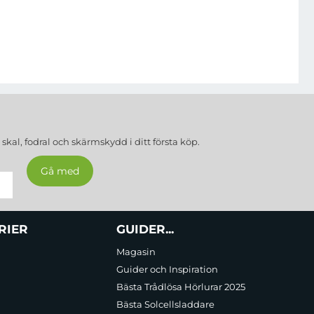
a
skal, fodral och skärmskydd
i ditt första köp.
RIER
GUIDER...
Magasin
Guider och Inspiration
Bästa Trådlösa Hörlurar 2025
Bästa Solcellsladdare