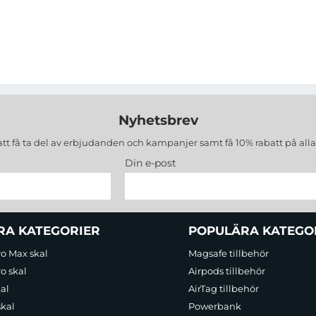
Nyhetsbrev
att få ta del av erbjudanden och kampanjer samt få 10% rabatt på all
Din e-post
RA KATEGORIER
POPULÄRA KATEGO
ro Max skal
Magsafe tillbehör
o skal
Airpods tillbehör
al
AirTag tillbehör
skal
Powerbank