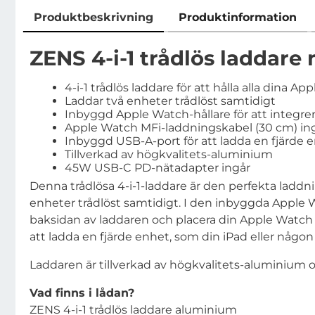
Produktbeskrivning
Produktinformation
Produktbeskrivning
ZENS 4-i-1 trådlös laddar
4-i-1 trådlös laddare för att hålla alla dina 
Laddar två enheter trådlöst samtidigt
Inbyggd Apple Watch-hållare för att integr
Apple Watch MFi-laddningskabel (30 cm) in
Inbyggd USB-A-port för att ladda en fjärde 
Tillverkad av högkvalitets-aluminium
45W USB-C PD-nätadapter ingår
Denna trådlösa 4-i-1-laddare är den perfekta laddn
enheter trådlöst samtidigt. I den inbyggda Apple 
baksidan av laddaren och placera din Apple Watch
att ladda en fjärde enhet, som din iPad eller någ
Laddaren är tillverkad av högkvalitets-aluminium
Vad finns i lådan?
ZENS 4-i-1 trådlös laddare aluminium