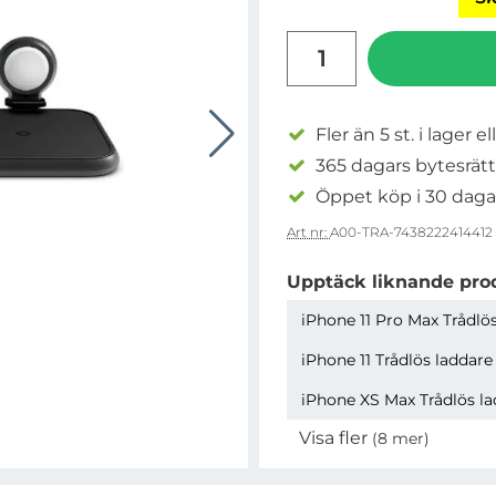
antal
Fler än 5 st. i lager el
365 dagars bytesrätt
Öppet köp i 30 daga
Art nr:
A00-TRA-7438222414412
Upptäck liknande pro
iPhone 11 Pro Max Trådlö
iPhone 11 Trådlös laddare
iPhone XS Max Trådlös l
Visa fler
(8 mer)
Egenskaper