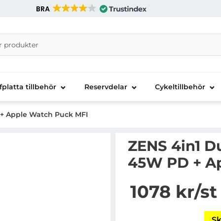
BRA
nira Telecom AB
fplatta tillbehör
Reservdelar
Cykeltillbehör
 + Apple Watch Puck MFI
ZENS 4in1 D
45W PD + A
Handla denna produkt 
pris
1078 kr
/st
Sk