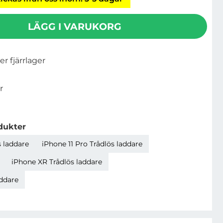
LÄGG I VARUKORG
ler fjärrlager
r
dukter
s laddare
iPhone 11 Pro Trådlös laddare
iPhone XR Trådlös laddare
addare