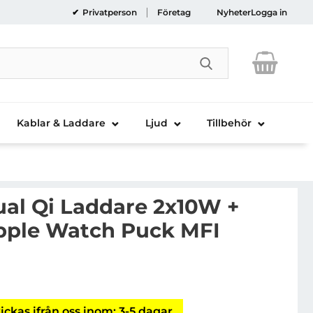
Privatperson
Företag
Nyheter
Logga in
Genomför sökni
Kablar & Laddare
Ljud
Tillbehör
ual Qi Laddare 2x10W +
pple Watch Puck MFI
ZENS 4in1 Dual Qi Laddare 2x10W + 45W PD + Apple Wa
ickas ifrån oss inom: 3-5 dagar