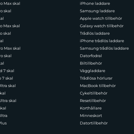
ro Max skal
iPhone laddare
o skal
Samsung laddare
al
Apple watch tillbehör
ro Max skal
Galaxy watch tillbehör
o skal
Trådlös laddare
al
iPhone trådlös laddare
ro Max skal
Samsung trådlös laddare
o skal
Datorfodral
kal
Biltillbehör
d 7 skal
Väggladdare
p 7 skal
Trådlösa hörlurar
ltra skal
MacBook tillbehör
kal
Cykeltillbehör
ltra skal
Resetillbehör
skal
Korthållare
ltra
Minneskort
Plus
Datortillbehör