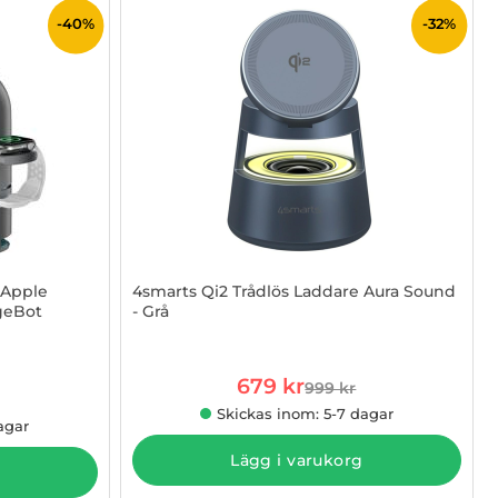
-40%
-32%
 Apple
4smarts Qi2 Trådlös Laddare Aura Sound
geBot
- Grå
Art. nr 1003274287
rea pris
679 kr
999 kr
tidigare pris
 pris
Skickas inom: 5-7 dagar
agar
Lägg i varukorg