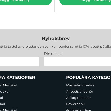
Nyhetsbrev
att få ta del av erbjudanden och kampanjer samt få 10% rabatt på all
Din e-post
RA KATEGORIER
POPULÄRA KATEGO
ro Max skal
Magsafe tillbehör
o skal
Airpods tillbehör
al
AirTag tillbehör
skal
Powerbank
ro Max skal
iPhone laddare