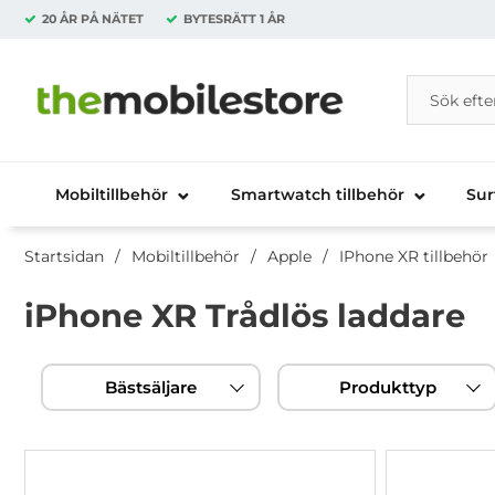
20 ÅR PÅ NÄTET
BYTESRÄTT
1 ÅR
Sök
Sök på Da
Startsidan för Danira Telecom AB
Mobiltillbehör
Smartwatch tillbehör
Sur
Startsidan
Mobiltillbehör
Apple
IPhone XR tillbehör
iPhone XR Trådlös laddare
Hoppa
Filtrera & sortera
över
Bästsäljare
Produkttyp
filtersektionen
produktlista