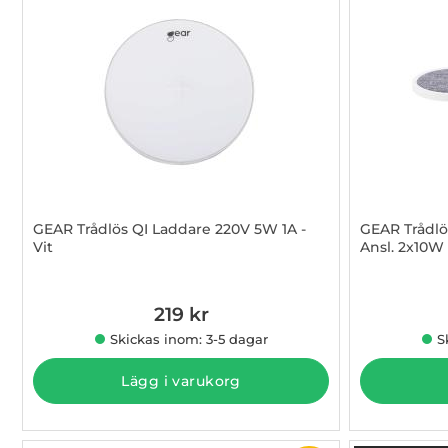
GEAR Trådlös QI Laddare 220V 5W 1A -
GEAR Trådlö
Vit
Ansl. 2x10W 
Art. nr 1002763453
Art. nr 1002
219 kr
Skickas inom: 3-5 dagar
S
Lägg i varukorg