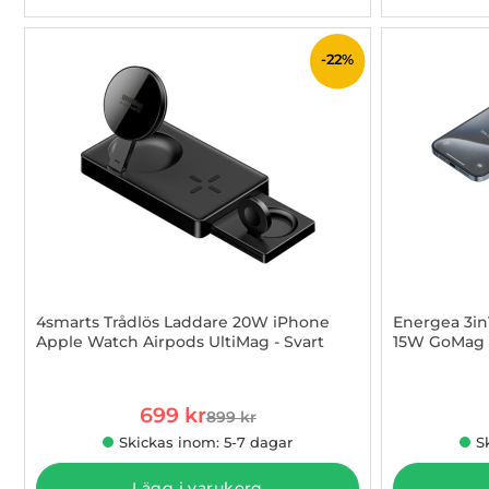
-22%
4smarts Trådlös Laddare 20W iPhone
Energea 3in
Apple Watch Airpods UltiMag - Svart
15W GoMag T
Art. nr 1003274297
Art. nr 1003
rea pris
699 kr
899 kr
tidigare pris
Skickas inom: 5-7 dagar
S
Lägg i varukorg