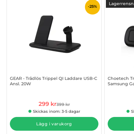
Lagerrensn
-25%
GEAR - Trådlös Trippel QI Laddare USB-C
Choetech Tr
Ansl. 20W
Samsung Ga
Art. nr 1002837973
Art. nr 1002
rea pris
299 kr
399 kr
tidigare pris
Skickas inom: 3-5 dagar
S
Lägg i varukorg