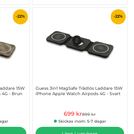
-22%
-22%
Laddare 15W
Guess 3in1 MagSafe Trådlös Laddare 15W
 4G - Brun
iPhone Apple Watch Airpods 4G - Svart
Art. nr 1003274302
rea pris
699 kr
899 kr
e pris
tidigare pris
agar
Skickas inom: 5-7 dagar
Lägg i varukorg