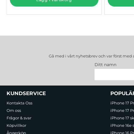
Gå med i vårt nyhetsbrev och var först med 
Ditt namn
Sidfot Blandad info och länkar
KUNDSERVICE
POPULÄ
Kontakta Oss
iPhone 17 P
Om oss
iPhone 17 Pr
Frågor & svar
iPhone 17 sk
Köpvillkor
iPhone 16e 
Ångerköp
iPhone 16 P