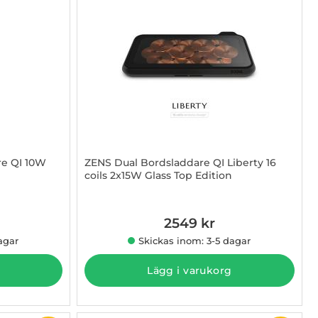
re QI 10W
ZENS Dual Bordsladdare QI Liberty 16
coils 2x15W Glass Top Edition
Art. nr 1002810191
2549 kr
agar
Skickas inom: 3-5 dagar
Lägg i varukorg