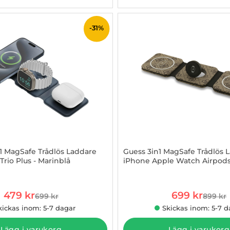
-31%
1 MagSafe Trådlös Laddare
Guess 3in1 MagSafe Trådlös 
rio Plus - Marinblå
iPhone Apple Watch Airpods
274300
Art. nr 1003274301
rea pris
rea pris
479 kr
699 kr
699 kr
899 kr
tidigare pris
tidigar
kickas inom: 5-7 dagar
Skickas inom: 5-7 d
Lägg i varukorg
Lägg i varukorg