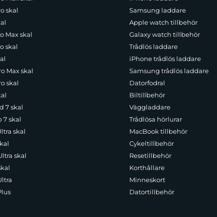
o skal
Samsung laddare
al
Apple watch tillbehör
ro Max skal
Galaxy watch tillbehör
o skal
Trådlös laddare
al
iPhone trådlös laddare
ro Max skal
Samsung trådlös laddare
o skal
Datorfodral
kal
Biltillbehör
d 7 skal
Väggladdare
p 7 skal
Trådlösa hörlurar
ltra skal
MacBook tillbehör
kal
Cykeltillbehör
ltra skal
Resetillbehör
skal
Korthållare
ltra
Minneskort
Plus
Datortillbehör