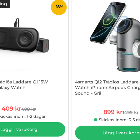
ing
-18%
ådlös Laddare Qi 15W
4smarts Qi2 Trådlös Laddare
laxy Watch
Watch iPhone Airpods Char
Sound - Grå
861681
Art. nr 1003191498
rea pris
409 kr
499 kr
rea pris
tidigare pris
899 kr
1499 kr
tidigare
kickas inom: 1-2 dagar
Skickas inom: 3-5 d
Lägg i varukorg
Lägg i varukorg