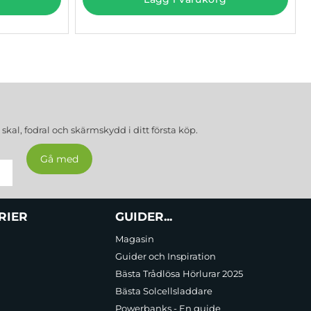
a
skal, fodral och skärmskydd
i ditt första köp.
RIER
GUIDER...
Magasin
Guider och Inspiration
Bästa Trådlösa Hörlurar 2025
Bästa Solcellsladdare
Powerbanks - En guide